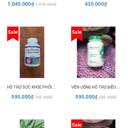
1.045.000₫
435.000₫
1.275.000₫
Sale
Sale
HỖ TRỢ SỨC KHỎE PHỔI PHẾ QUẢN VÀ XOANG LUNG, BRONCHIAL & SINUS HEALTH NATURAL FACTORS 90V
VIÊN UỐNG HỖ TRỢ ĐIỀU TRỊ SỎI THẬN CHANCA PIEDRA (DIỆP DẠ CHÂU) 500MG ORGANIKA
595.000₫
595.000₫
725.000₫
695.000₫
Sale