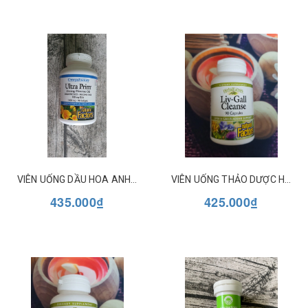
VIÊN UỐNG DẦU HOA ANH THẢO 1000MG ULTRA PRIM EVENING PRIMROSE OIL NATURAL FACTORS 90 VIÊN
VIÊN UỐNG THẢO DƯỢC HỖ TRỢ GAN - MẬT LG CLEANSE NATURAL FACTORS
435.000₫
425.000₫