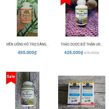
VIÊN UỐNG HỖ TRỢ SÁNG MẮT BETACARE ALL NATURAL FACTORS
THẢO DƯỢC BỔ THẬN URINARY FLOW NATURAL FACTORS
495.000₫
425.000₫
475.000₫
Sale