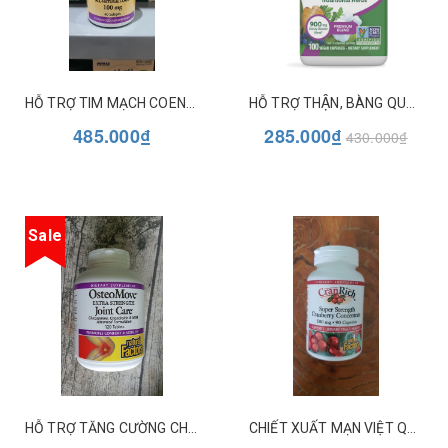
HỖ TRỢ TIM MẠCH COENZYME Q10 100MG NATURAL FACTORS
HỖ TRỢ THẬN, BÀNG QUANG KIDNEY BLADDER 930MG NATURE'S WAY
485.000₫
285.000₫
430.000₫
Sale
HỖ TRỢ TĂNG CƯỜNG CHỨC NĂNG VÀ SỰ LINH ĐỘNG CỦA KHỚP OSTEO MOVE NATURAL FACTORS
CHIẾT XUẤT MẠN VIỆT QUẤT HỖ TRỢ SỨC KHỎE ĐƯỜNG TIẾT NIỆU - CRANRICH SUPER STRENGTH CRANBERRY CONCENTRATE 500MG - NATURAL FACTORS