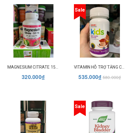
Sale
MAGNESIUM CITRATE 150MG NATURAL FACTORS
VITAMIN HỖ TRỢ TĂNG CƯỜNG SỨC KHỎE MẮT CHO TRẺ TỪ 2 TUỔI - KIDS EYE HEALTH - GNC
320.000₫
535.000₫
580.000₫
Sale