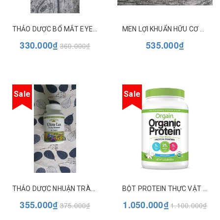
THẢO DƯỢC BỔ MẮT EYE FACTORS VỚI 2MG LUTEIN - NATURAL FACTORS
MEN LỢI KHUẨN HỮU CƠ CHO TRẺ EM DẠNG VIÊN NHAI DR. FORMULATED - GARDEN OF LIFE
330.000₫
535.000₫
360.000₫
Sale
Sale
THẢO DƯỢC NHUẬN TRÀNG ULTRA-LAX NATURAL FACTORS
BỘT PROTEIN THỰC VẬT HỮU CƠ ORGAIN ORGANIC PROTEIN 920GR (NHIỀU VỊ)
355.000₫
1.050.000₫
375.000₫
1.100.000₫