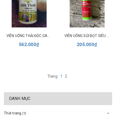
VIÊN UỐNG THẢI ĐỘC GAN MILK THISTLE PHYTOSOME NATURAL FACTORS 150MG
VIÊN UỐNG SỦI BỌT SIÊU THỰC PHẨM XANH AMAZING GRASS DÒNG HYDRATE
562.000₫
205.000₫
Trang
1
2
DANH MỤC
Thời trang
(1)