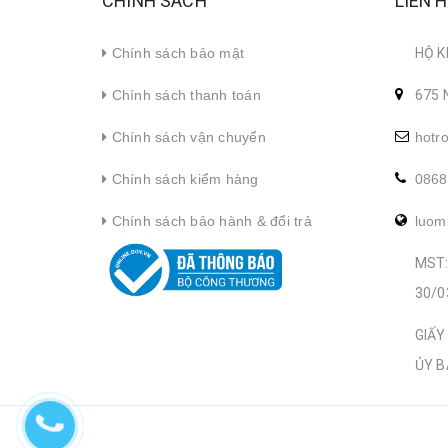
CHÍNH SÁCH
LIÊN 
Chính sách bảo mật
HỘ K
Chính sách thanh toán
675 
Chính sách vận chuyển
hotr
Chính sách kiểm hàng
0868
Chính sách bảo hành & đổi trả
luom
MST:
30/0
GIẤY
ỦY B