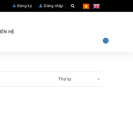
Đăng ký
Đăng nhập
IÊN HỆ
Thứ tự