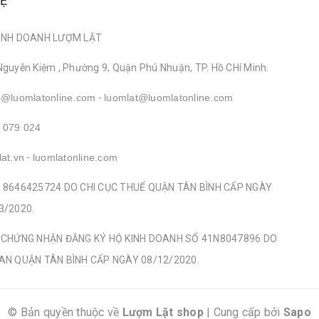
HỆ
INH DOANH LƯỢM LẶT
Nguyễn Kiệm , Phường 9, Quận Phú Nhuận, TP. Hồ CHí Minh.
o@luomlatonline.com
-
luomlat@luomlatonline.com
 079 024
lat.vn
-
luomlatonline.com
 8646425724 DO CHI CỤC THUẾ QUẬN TÂN BÌNH CẤP NGÀY
3/2020.
 CHỨNG NHẬN ĐĂNG KÝ HỘ KINH DOANH SỐ 41N8047896 DO
AN QUẬN TÂN BÌNH CẤP NGÀY 08/12/2020.
© Bản quyền thuộc về
Lượm Lặt shop
|
Cung cấp bởi
Sapo