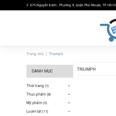
675 Nguyễn Kiệm , Phường 9, Quận Phú Nhuận, TP. Hồ CH
|
Trang chủ
Triumph
TRIUMPH
DANH MỤC
Thời trang
(1)
Thực phẩm
(8)
Mỹ phẩm
(5)
Lượm lặt
(11)