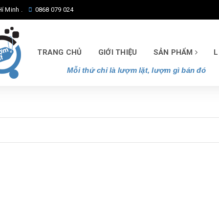
í Minh .
0868 079 024
TRANG CHỦ
GIỚI THIỆU
SẢN PHẨM
L
Mỗi thứ chỉ là lượm lặt, lượm gì bán đó