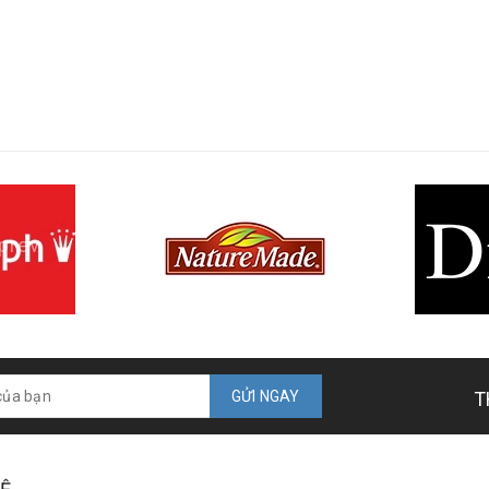
prev
GỬI NGAY
T