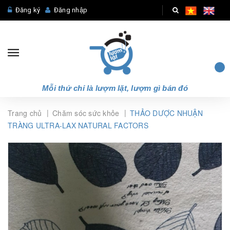
Đăng ký
Đăng nhập
Mỗi thứ chỉ là lượm lặt, lượm gì bán đó
|
|
Trang chủ
Chăm sóc sức khỏe
THẢO DƯỢC NHUẬN
TRÀNG ULTRA-LAX NATURAL FACTORS