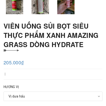
VIÊN UỐNG SỦI BỌT SIÊU
THỰC PHẨM XANH AMAZING
GRASS DÒNG HYDRATE
205.000₫
|
HƯƠNG VỊ