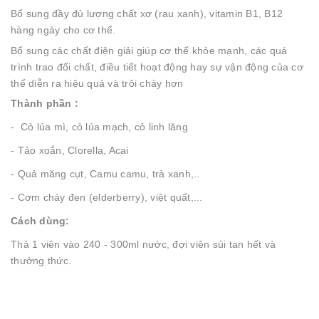
Bổ sung đầy đủ lượng chất xơ (rau xanh), vitamin B1, B12
hàng ngày cho cơ thể.
Bổ sung các chất điện giải giúp cơ thể khỏe mạnh, các quá
trình trao đổi chất, điều tiết hoạt động hay sự vận động của cơ
thể diễn ra hiệu quả và trôi chảy hơn
Thành phần :
- Cỏ lúa mì, cỏ lúa mạch, cỏ linh lăng
- Tảo xoắn, Clorella, Acai
- Quả măng cụt, Camu camu, trà xanh,..
- Cơm cháy đen (elderberry), việt quất,...
Cách dùng:
Thả 1 viên vào 240 - 300ml nước, đợi viên sủi tan hết và
thưởng thức.