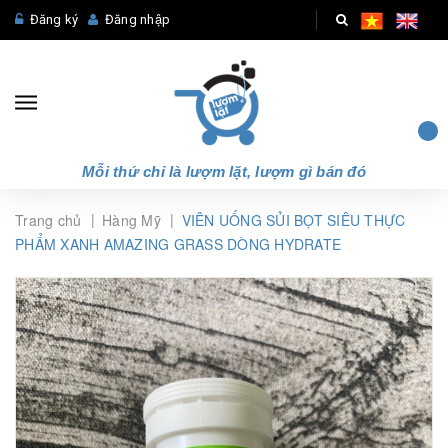
Đăng ký
Đăng nhập
Mỗi thứ chỉ là lượm lặt, lượm gì bán đó
|
|
Trang chủ
Hàng Mỹ
VIÊN UỐNG SỦI BỌT SIÊU THỰC
PHẨM XANH AMAZING GRASS DÒNG HYDRATE