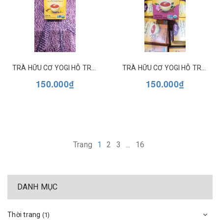
TRÀ HỮU CƠ YOGI HỖ TRỢ THẢI ĐỘC ROASTED DANDELION SPICE DETOX
TRÀ HỮU CƠ YOGI HỖ TRỢ NÂNG CAO TÂM TRẠNG VÀ NĂNG LƯỢNG TÍCH CỰC POSITIVE ENERGY
150.000₫
150.000₫
Trang
1
2
3
...
16
DANH MỤC
Thời trang
(1)