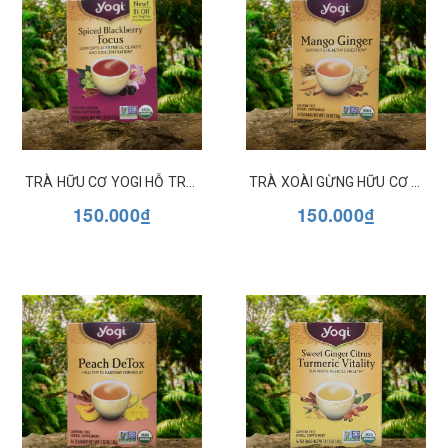
TRÀ HỮU CƠ YOGI HỖ TRỢ TỈNH TÁO TẬP TRUNG SPICED BLACKBERRY FOCUS
TRÀ XOÀI GỪNG HỮU CƠ HỖ TRỢ TIÊU HÓA YOGI MANGO GINGER
150.000₫
150.000₫