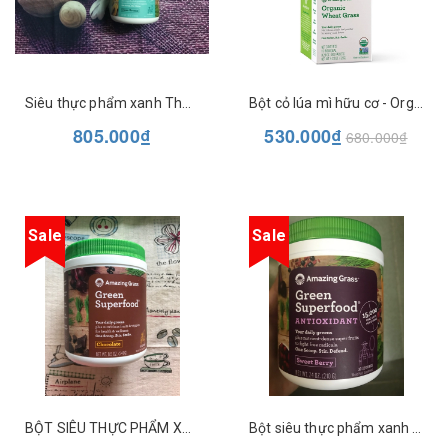
Siêu thực phẩm xanh Thải độc ruột Amazing Grass Superfood Detox & Digest
Bột cỏ lúa mì hữu cơ - Organic Wheat Grass - Amazing Grass
805.000₫
530.000₫
680.000₫
Sale
Sale
BỘT SIÊU THỰC PHẨM XANH AMAZING GRASS VỊ CHOCOLATE
Bột siêu thực phẩm xanh chống oxy hóa Amazing Grass Green Superfood Antioxidant