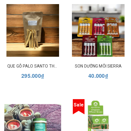
QUE GỖ PALO SANTO THANH TẨY, LÀM SẠCH NĂNG LƯỢNG
SON DƯỠNG MÔI SIERRA
295.000₫
40.000₫
Sale