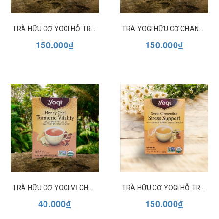
TRÀ HỮU CƠ YOGI HỖ TRỢ THẢI ĐỘC PEACH DETOX
TRÀ YOGI HỮU CƠ CHANH GỪNG NGHỆ GINGER CITRUS TURMERIC VITALITY
150.000₫
150.000₫
TRÀ HỮU CƠ YOGI VỊ CHAI & MẬT ONG NGHỆ HONEY CHAI TURMERIC VITALITY
TRÀ HỮU CƠ YOGI HỖ TRỢ GIẢM CĂNG THẲNG STRESS SUPPORT
40.000₫
150.000₫