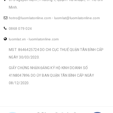
Minh.
hotro@luomlatonline.com
-
luomlat@luomlatonline.com
0868 079 024
luomlat.vn
-
luomlatonline.com
MST: 8646425724 DO CHI CỤC THUẾ QUẬN TÂN BÌNH CẤP
NGÀY 30/03/2020.
GIẤY CHỨNG NHẬN ĐĂNG KÝ HỘ KINH DOANH SỐ
41N8047896 DO ỦY BAN QUẬN TÂN BÌNH CẤP NGÀY
08/12/2020.