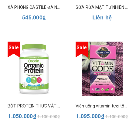
XÀ PHÒNG CASTILE ĐA NĂNG DR BRONNER'S 18 IN 1 16OZ (473ML)
SỮA RỬA MẶT TỰ NHIÊN GIẢM MỤN VỚI DẦU TRÀM TRÀ DÀNH CHO DA DẦU DESERT ESSENCE
545.000₫
Liên hệ
Sale
Sale
BỘT PROTEIN THỰC VẬT HỮU CƠ ORGAIN ORGANIC PROTEIN 920GR (NHIỀU VỊ)
Viên uống vitamin tươi tổng hợp cho phụ nữ trên 50 - Vitamin Code 50 & Wiser Women - Garden of Life
1.050.000₫
1.095.000₫
1.100.000₫
1.100.000₫