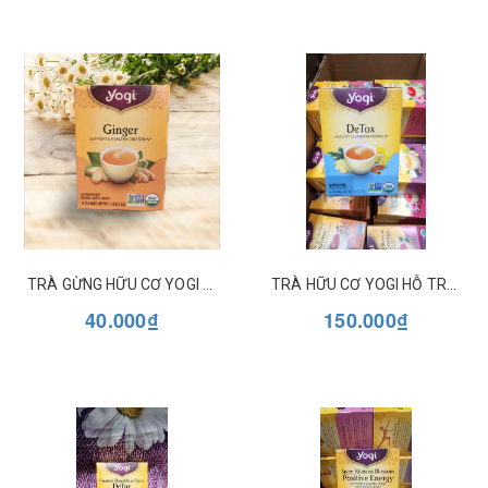
TRÀ GỪNG HỮU CƠ YOGI GINGER HỖ TRỢ TIÊU HÓA
TRÀ HỮU CƠ YOGI HỖ TRỢ THẢI ĐỘC DETOX
40.000₫
150.000₫