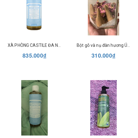
XÀ PHÒNG CASTILE ĐA NĂNG DR BRONNER'S 18 IN 1 32OZ (946ML)
Bột gỗ và nụ đàn hương Úc tự làm
835.000₫
310.000₫