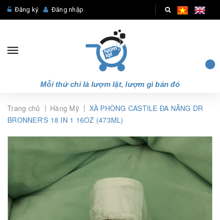
Đăng ký
Đăng nhập
Mỗi thứ chỉ là lượm lặt, lượm gì bán đó
|
|
Trang chủ
Hàng Mỹ
XÀ PHÒNG CASTILE ĐA NĂNG DR
BRONNER'S 18 IN 1 16OZ (473ML)