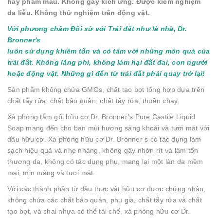
hay phẩm màu. Không gây kích ứng. Được kiểm nghiệm
da liễu. Không thử nghiệm trên động vật.
Với phương châm
Đối xử với Trái đất như là nhà, Dr.
Bronner's
luôn sử dụng khiêm tốn và có tâm với những món quà của
trái đất. Không lãng phí, không làm hại đất đai, con người
hoặc động vật. Những gì đến từ trái đất phải quay trở lại!
Sản phẩm không chứa GMOs, chất tạo bọt tổng hợp dựa trên
chất tẩy rửa, chất bảo quản, chất tẩy rửa, thuần chay.
Xà phòng tắm gội hữu cơ Dr. Bronner’s Pure Castile Liquid
Soap mang đến cho bạn mùi hương sảng khoái và tươi mát với
dầu hữu cơ. Xà phòng hữu cơ Dr. Bronner’s có tác dụng làm
sạch hiệu quả và nhẹ nhàng, không gây nhờn rít và làm tổn
thương da, không có tác dụng phụ, mang lại một làn da mềm
mại, mịn màng và tươi mát.
Với các thành phần từ dầu thực vật hữu cơ được chứng nhận,
không chứa các chất bảo quản, phụ gia, chất tẩy rửa và chất
tạo bọt, và chai nhựa có thể tái chế, xà phòng hữu cơ Dr.