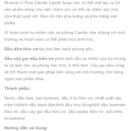
Bronner’s Pure Castile Liquid Soap còn có thể chế tạo ra 18
sản phẩm dùng cho việc chăm sóc cơ thể và chăm sóc nhà
cửa thật tuyệt vời. Bạn chỉ cần pha loãng và pha loãng sản
phẩm.
Vì hoàn toàn tự nhiên nên xà phòng Castile nhẹ nhàng với môi
trường và hoàn toàn có thể phân hủy sinh học.
Dầu dừa hữu cơ
tạo bọt làm sạch phong phú.
Dầu cây gai dầu hữu cơ
phản ánh dầu tự nhiên của da chúng
ta và làm cho xà phòng mịn hơn, ít khô hơn. Cây gai dầu cũng
sẽ trở thành một giải pháp bền vững với môi trường cho hàng
ngàn sản phẩm khác
Thành phần:
Nước, dầu dừa, kali hydroxit, dầu ô liu hữu cơ, chiết xuất cây
tràm trà/tinh dầu bạch đàn/tinh dầu hoa hồng/tinh dầu lavender
hữu cơ, dầu cây gai dầu hữu cơ, dầu jojoba hữu cơ, axit xitric,
tocopherol.
Hướng dẫn sử dụng: