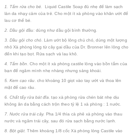
1.
Tắm rửa cho bé.
Liquid Castile Soap đủ nhẹ để làm sạch
làn da nhạy cảm của trẻ. Cho một ít xà phòng vào khăn ướt để
lau cơ thể bé.
2. Dầu gội đầu:
dùng như dầu gội bình thường.
3. Dầu gội cho chó.
Làm ướt bộ lông chú chó, dùng một lượng
nhỏ Xà phòng lỏng từ cây gai dầu của Dr. Bronner lên lông cho
đến khi tạo bọt. Rửa sạch và lau khô.
4. Tắm bồn
. Cho một ít xà phòng castile lỏng vào bồn tắm của
bạn để ngâm mình nhẹ nhàng nhưng sảng khoái.
5. Kem cạo râu
. cho khoảng 10 giọt vào tay ướt và thoa lên
mặt để cao râu.
6. Chất tẩy rửa bát đĩa
. tạo xà phòng rửa chén bát nhẹ dịu
không ăn da bằng cách trộn theo tỷ lệ 1 xà phòng : 1 nước.
7. Nước rửa trái cây.
Pha 1/4 thìa cà phê xà phòng vào thau
nước và ngâm trái cây, sau đó rửa sạch bằng nước lạnh.
8. Bột giặt.
Thêm khoảng 1/8 cốc Xà phòng lỏng Castile vào