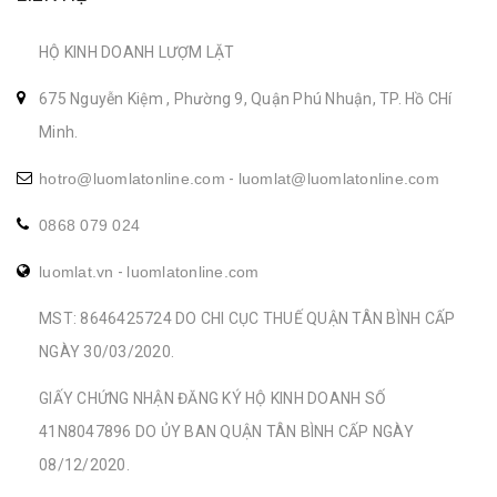
HỘ KINH DOANH LƯỢM LẶT
675 Nguyễn Kiệm , Phường 9, Quận Phú Nhuận, TP. Hồ CHí
Minh.
hotro@luomlatonline.com
-
luomlat@luomlatonline.com
0868 079 024
luomlat.vn
-
luomlatonline.com
MST: 8646425724 DO CHI CỤC THUẾ QUẬN TÂN BÌNH CẤP
NGÀY 30/03/2020.
GIẤY CHỨNG NHẬN ĐĂNG KÝ HỘ KINH DOANH SỐ
41N8047896 DO ỦY BAN QUẬN TÂN BÌNH CẤP NGÀY
08/12/2020.