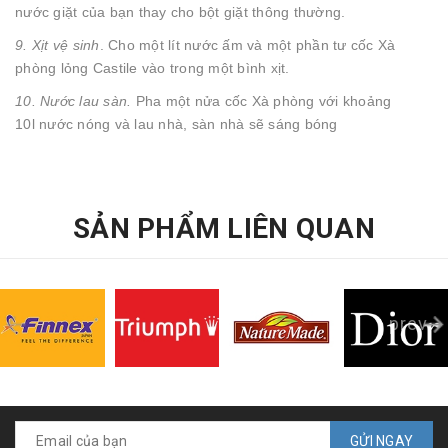
nước giặt của bạn thay cho bột giặt thông thường.
9. Xịt vệ sinh
. Cho một lít nước ấm và một phần tư cốc Xà
phòng lỏng Castile vào trong một bình xịt.
10. Nước lau sàn.
Pha một nửa cốc Xà phòng với khoảng
10l nước nóng và lau nhà, sàn nhà sẽ sáng bóng
SẢN PHẨM LIÊN QUAN
prev
GỬI NGAY