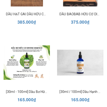
DẦU HẠT GAI DẦU HỮU CƠ DIVINE ESSENCE ORGANIC HEMP OIL
DẦU BAOBAB HỮU CƠ DIVINE ESSENCE
385.000₫
375.000₫
[30ml - 100ml] Dầu Bơ Hữu Cơ Dưỡng Da & Tóc Divine Essence Organic Avocado Beauty Oil - Phục Hồi, Cấp Ẩm Chuyên Sâu
[30ml / 100ml] Dầu Hạnh Nhân Ngọt Hữu Cơ Dưỡng Da & Tóc Divine Essence Organic Sweet Almond Beauty Oil - Làm Dịu, Bảo Vệ Da
165.000₫
165.000₫