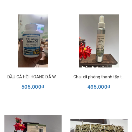
DẦU CÁ HỒI HOANG DÃ WILD ALASKAN SALMON OIL NATURAL FACTORS
Chai xịt phòng thanh tẩy tinh dầu tự nhiên Full Moon Farm
505.000₫
465.000₫