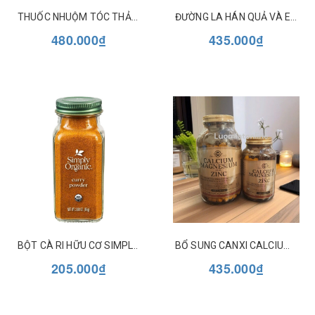
THUỐC NHUỘM TÓC THẢO DƯỢC BỀN MÀU DẠNG GEL HERBATINT (MẪU MỚI)
ĐƯỜNG LA HÁN QUẢ VÀ ERYTHRITOL HỮU CƠ NOW MONK FRUIT & ERYTHRITOL
480.000₫
435.000₫
BỘT CÀ RI HỮU CƠ SIMPLY ORGANIC CURRY POWDER
BỔ SUNG CANXI CALCIUM MAGNESIUM PLUS ZINC SOLGAR
205.000₫
435.000₫