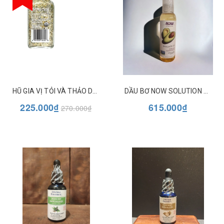
HŨ GIA VỊ TỎI VÀ THẢO DƯỢC HỮU CƠ SIMPLY ORGANIC GARLIC 'N HERB
DẦU BƠ NOW SOLUTION AVOCADO OIL
225.000₫
615.000₫
270.000₫