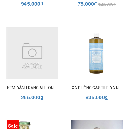
945.000₫
75.000₫
120.000₫
KEM ĐÁNH RĂNG ALL-ONE DR BRONNER'S
XÀ PHÒNG CASTILE ĐA NĂNG DR BRONNER'S 18 IN 1 32OZ (946ML)
255.000₫
835.000₫
Sale