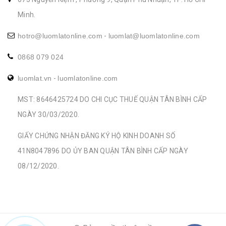
Minh.
hotro@luomlatonline.com
-
luomlat@luomlatonline.com
0868 079 024
luomlat.vn
-
luomlatonline.com
MST: 8646425724 DO CHI CỤC THUẾ QUẬN TÂN BÌNH CẤP
NGÀY 30/03/2020.
GIẤY CHỨNG NHẬN ĐĂNG KÝ HỘ KINH DOANH SỐ
41N8047896 DO ỦY BAN QUẬN TÂN BÌNH CẤP NGÀY
08/12/2020.