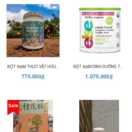
BỘT ĐẠM THỰC VẬT HỮU CƠ ORGAIN ORGANIC PROTEIN - FRUITY CEREAL 462G
BỘT ĐẠM DINH DƯỠNG TOÀN PHẦN HỮU CƠ CHO TRẺ TỪ 1 TUỔI ELSE
775.000₫
1.075.000₫
Sale