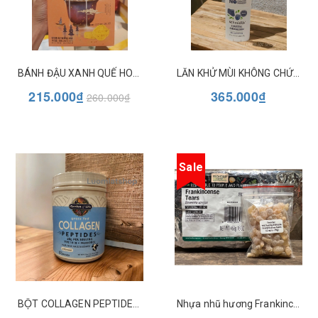
BÁNH ĐẬU XANH QUẾ HOA GUI HUA GAO
LĂN KHỬ MÙI KHÔNG CHỨA NHÔM SCHMIDT'S
215.000₫
365.000₫
260.000₫
Sale
BỘT COLLAGEN PEPTIDES GARDEN OF LIFE
Nhựa nhũ hương Frankincense tears - Túi 29g - Frontier