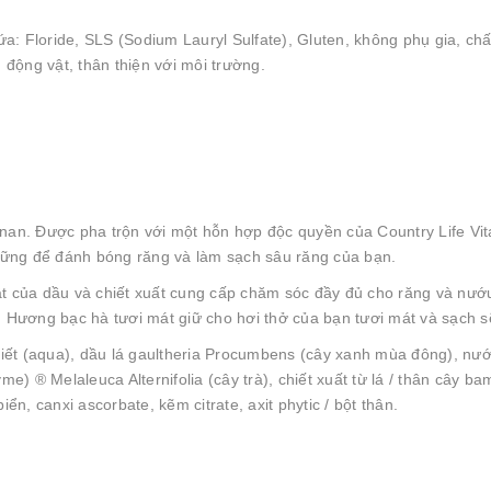
 Floride, SLS (Sodium Lauryl Sulfate), Gluten, không phụ gia, chấ
động vật, thân thiện với môi trường.
nan. Được pha trộn với một hỗn hợp độc quyền của Country Life Vi
vững để đánh bóng răng và làm sạch sâu răng của bạn.
của dầu và chiết xuất cung cấp chăm sóc đầy đủ cho răng và nướu. 
 Hương bạc hà tươi mát giữ cho hơi thở của bạn tươi mát và sạch s
iết (aqua), dầu lá gaultheria Procumbens (cây xanh mùa đông), nước l
me) ® Melaleuca Alternifolia (cây trà), chiết xuất từ lá / thân cây ba
iển, canxi ascorbate, kẽm citrate, axit phytic / bột thân.