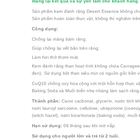
mang lại kết quả và sự yên tâm cho khách hàng.
Sản phẩm kem đánh răng Desert Essence không chứa:
Sản phẩm hoàn toàn thực vật, không thí nghiệm trên 
Công dụng:
Chống lại mảng bám răng;
Giúp chống lại vết bẩn trên răng;
Làm hơi thở thơm mát.
Kem đánh răng than hoạt tính không chứa Carragee
đen). Sử dụng bột than siêu mịn có nguồn gốc bền 
CoQ10 chống oxy hóa cộng với một hỗn hợp thực vật 
Baking Soda và Muối biển nhẹ nhàng làm sạch răng.
Thành phần:
Canxi cacbonat, glycerin, nước tinh kh
natri lauroyl sarcosine, cellulose, ubiquinone (coenzy
(witch hazel), natri bicarbonate (baking soda), muối b
Hạn sử dụng:
06 tháng sau khi mở nắp.
Sử dụng cho người lớn và trẻ từ 2 tuổi.