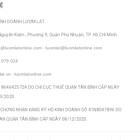
HỆ
INH DOANH LƯỢM LẶT
Nguyễn Kiệm , Phường 9, Quận Phú Nhuận, TP. Hồ CHí Minh.
o@luomlatonline.com
-
luomlat@luomlatonline.com
 079 024
lat.vn
-
luomlatonline.com
 8646425724 DO CHI CỤC THUẾ QUẬN TÂN BÌNH CẤP NGÀY
3/2020.
 CHỨNG NHẬN ĐĂNG KÝ HỘ KINH DOANH SỐ 41N8047896 DO
AN QUẬN TÂN BÌNH CẤP NGÀY 08/12/2020.