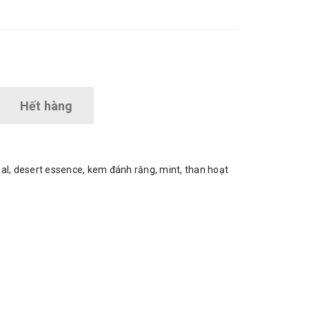
Hết hàng
al
,
desert essence
,
kem đánh răng
,
mint
,
than hoạt