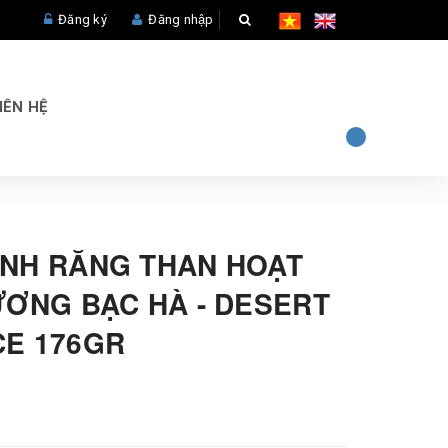
Đăng ký
Đăng nhập
IÊN HỆ
NH RĂNG THAN HOẠT
ƯƠNG BẠC HÀ - DESERT
E 176GR