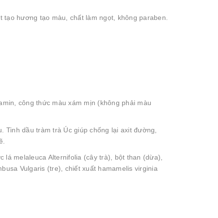
t tạo hương tạo màu, chất làm ngọt, không paraben.
tamin, công thức màu xám mịn (không phải màu
Tinh dầu tràm trà Úc giúp chống lại axit đường,
ẽ.
á melaleuca Alternifolia (cây trà), bột than (dừa),
mbusa Vulgaris (tre), chiết xuất hamamelis virginia