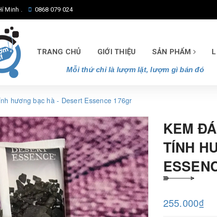
í Minh .
0868 079 024
TRANG CHỦ
GIỚI THIỆU
SẢN PHẨM
L
Mỗi thứ chỉ là lượm lặt, lượm gì bán đó
ính hương bạc hà - Desert Essence 176gr
KEM ĐÁ
TÍNH H
ESSENC
255.000₫