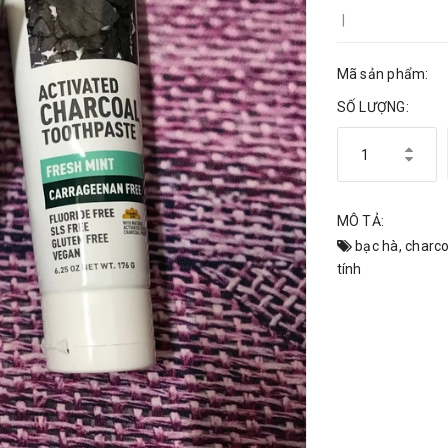
|
Mã sản phẩm:
SỐ LƯỢNG:
MÔ TẢ:
bạc hà
,
charco
tính