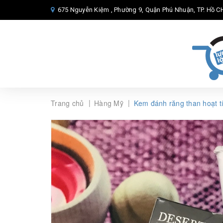
675 Nguyễn Kiệm , Phường 9, Quận Phú Nhuận, TP. Hồ CH
|
|
Trang chủ
Hàng Mỹ
Kem đánh răng than hoạt t