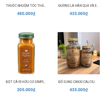
THUỐC NHUỘM TÓC THẢO DƯỢC BỀN MÀU DẠNG GEL HERBATINT (MẪU MỚI)
ĐƯỜNG LA HÁN QUẢ VÀ ERYTHRITOL HỮU CƠ NOW MONK FRUIT & ERYTHRITOL
480.000₫
435.000₫
BỘT CÀ RI HỮU CƠ SIMPLY ORGANIC CURRY POWDER
BỔ SUNG CANXI CALCIUM MAGNESIUM PLUS ZINC SOLGAR
205.000₫
435.000₫