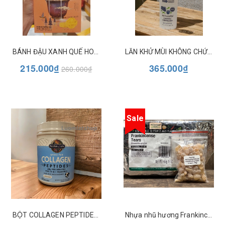
BÁNH ĐẬU XANH QUẾ HOA GUI HUA GAO
LĂN KHỬ MÙI KHÔNG CHỨA NHÔM SCHMIDT'S
215.000₫
365.000₫
260.000₫
Sale
BỘT COLLAGEN PEPTIDES GARDEN OF LIFE
Nhựa nhũ hương Frankincense tears - Túi 29g - Frontier