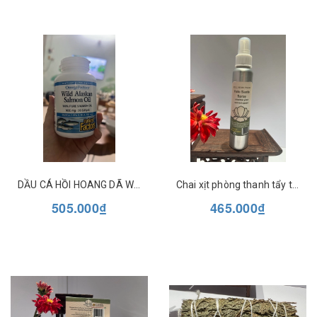
DẦU CÁ HỒI HOANG DÃ WILD ALASKAN SALMON OIL NATURAL FACTORS
Chai xịt phòng thanh tẩy tinh dầu tự nhiên Full Moon Farm
505.000₫
465.000₫