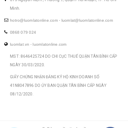
Minh.
hotro@luomlatonline.com
-
luomlat@luomlatonline.com
0868 079 024
luomlat.vn
-
luomlatonline.com
MST: 8646425724 DO CHI CỤC THUẾ QUẬN TÂN BÌNH CẤP
NGÀY 30/03/2020.
GIẤY CHỨNG NHẬN ĐĂNG KÝ HỘ KINH DOANH SỐ
41N8047896 DO ỦY BAN QUẬN TÂN BÌNH CẤP NGÀY
08/12/2020.