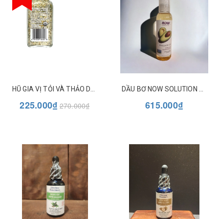
HŨ GIA VỊ TỎI VÀ THẢO DƯỢC HỮU CƠ SIMPLY ORGANIC GARLIC 'N HERB
DẦU BƠ NOW SOLUTION AVOCADO OIL
225.000₫
615.000₫
270.000₫