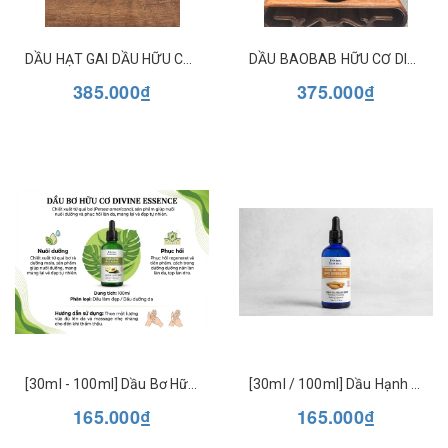
DẦU HẠT GAI DẦU HỮU CƠ DIVINE ESSENCE ORGANIC HEMP OIL
DẦU BAOBAB HỮU CƠ DIVINE ESSENCE
385.000₫
375.000₫
[30ml - 100ml] Dầu Bơ Hữu Cơ Dưỡng Da & Tóc Divine Essence Organic Avocado Beauty Oil - Phục Hồi, Cấp Ẩm Chuyên Sâu
[30ml / 100ml] Dầu Hạnh Nhân Ngọt Hữu Cơ Dưỡng Da & Tóc Divine Essence Organic Sweet Almond Beauty Oil - Làm Dịu, Bảo Vệ Da
165.000₫
165.000₫