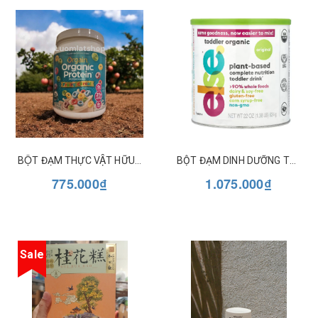
BỘT ĐẠM THỰC VẬT HỮU CƠ ORGAIN ORGANIC PROTEIN - FRUITY CEREAL 462G
BỘT ĐẠM DINH DƯỠNG TOÀN PHẦN HỮU CƠ CHO TRẺ TỪ 1 TUỔI ELSE
775.000₫
1.075.000₫
Sale