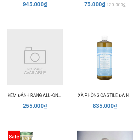
945.000₫
75.000₫
120.000₫
KEM ĐÁNH RĂNG ALL-ONE DR BRONNER'S
XÀ PHÒNG CASTILE ĐA NĂNG DR BRONNER'S 18 IN 1 32OZ (946ML)
255.000₫
835.000₫
Sale