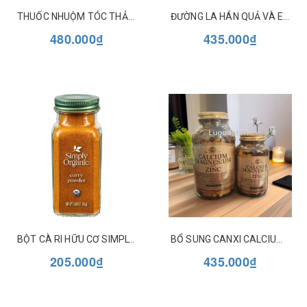
THUỐC NHUỘM TÓC THẢO DƯỢC BỀN MÀU DẠNG GEL HERBATINT (MẪU MỚI)
ĐƯỜNG LA HÁN QUẢ VÀ ERYTHRITOL HỮU CƠ NOW MONK FRUIT & ERYTHRITOL
480.000₫
435.000₫
BỘT CÀ RI HỮU CƠ SIMPLY ORGANIC CURRY POWDER
BỔ SUNG CANXI CALCIUM MAGNESIUM PLUS ZINC SOLGAR
205.000₫
435.000₫