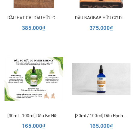
DẦU HẠT GAI DẦU HỮU CƠ DIVINE ESSENCE ORGANIC HEMP OIL
DẦU BAOBAB HỮU CƠ DIVINE ESSENCE
385.000₫
375.000₫
[30ml - 100ml] Dầu Bơ Hữu Cơ Dưỡng Da & Tóc Divine Essence Organic Avocado Beauty Oil - Phục Hồi, Cấp Ẩm Chuyên Sâu
[30ml / 100ml] Dầu Hạnh Nhân Ngọt Hữu Cơ Dưỡng Da & Tóc Divine Essence Organic Sweet Almond Beauty Oil - Làm Dịu, Bảo Vệ Da
165.000₫
165.000₫