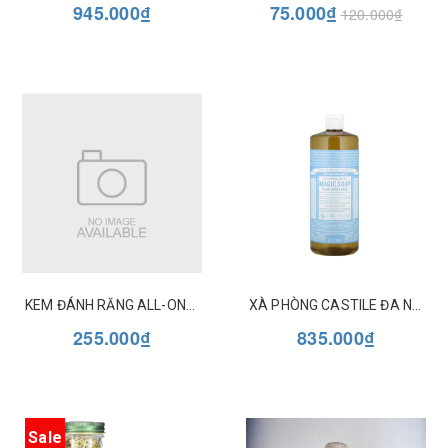
945.000₫
75.000₫
120.000₫
KEM ĐÁNH RĂNG ALL-ONE DR BRONNER'S
XÀ PHÒNG CASTILE ĐA NĂNG DR BRONNER'S 18 IN 1 32OZ (946ML)
255.000₫
835.000₫
Sale