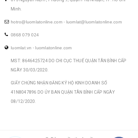
Minh.
hotro@luomlatonline.com
-
luomlat@luomlatonline.com
0868 079 024
luomlat.vn
-
luomlatonline.com
MST: 8646425724 DO CHI CỤC THUẾ QUẬN TÂN BÌNH CẤP
NGÀY 30/03/2020.
GIẤY CHỨNG NHẬN ĐĂNG KÝ HỘ KINH DOANH SỐ
41N8047896 DO ỦY BAN QUẬN TÂN BÌNH CẤP NGÀY
08/12/2020.