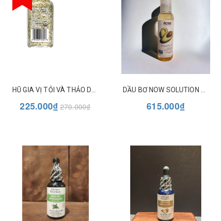
HŨ GIA VỊ TỎI VÀ THẢO DƯỢC HỮU CƠ SIMPLY ORGANIC GARLIC 'N HERB
DẦU BƠ NOW SOLUTION AVOCADO OIL
225.000₫
615.000₫
270.000₫