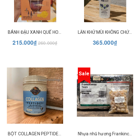
BÁNH ĐẬU XANH QUẾ HOA GUI HUA GAO
LĂN KHỬ MÙI KHÔNG CHỨA NHÔM SCHMIDT'S
215.000₫
365.000₫
260.000₫
Sale
BỘT COLLAGEN PEPTIDES GARDEN OF LIFE
Nhựa nhũ hương Frankincense tears - Túi 29g - Frontier