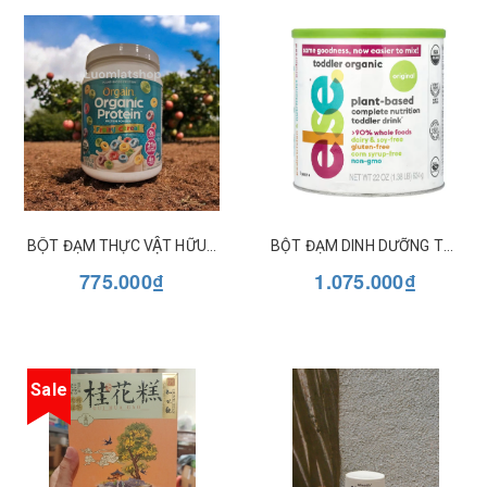
BỘT ĐẠM THỰC VẬT HỮU CƠ ORGAIN ORGANIC PROTEIN - FRUITY CEREAL 462G
BỘT ĐẠM DINH DƯỠNG TOÀN PHẦN HỮU CƠ CHO TRẺ TỪ 1 TUỔI ELSE
775.000₫
1.075.000₫
Sale