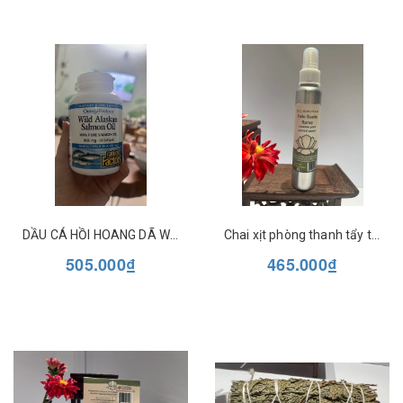
DẦU CÁ HỒI HOANG DÃ WILD ALASKAN SALMON OIL NATURAL FACTORS
Chai xịt phòng thanh tẩy tinh dầu tự nhiên Full Moon Farm
505.000₫
465.000₫