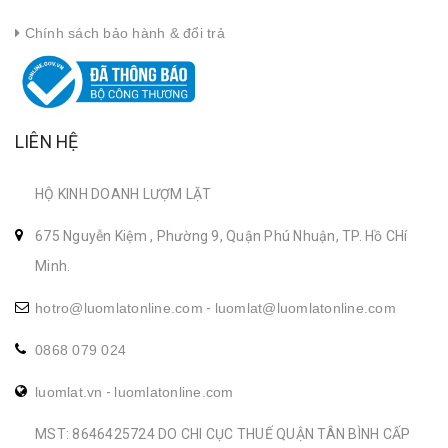
Chính sách bảo hành & đổi trả
LIÊN HỆ
HỘ KINH DOANH LƯỢM LẶT
675 Nguyễn Kiệm , Phường 9, Quận Phú Nhuận, TP. Hồ CHí
Minh.
hotro@luomlatonline.com
-
luomlat@luomlatonline.com
0868 079 024
luomlat.vn
-
luomlatonline.com
MST: 8646425724 DO CHI CỤC THUẾ QUẬN TÂN BÌNH CẤP