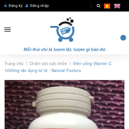
Đăng ký
Đăng nhập
Mỗi thứ chỉ là lượm lặt, lượm gì bán đó
|
|
Trang chủ
Chăm sóc sức khỏe
Viên uống Vitamin C
1000mg tác dụng từ từ - Natural Factors