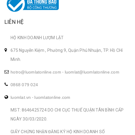
LIÊN HỆ
HỘ KINH DOANH LƯỢM LẶT
675 Nguyễn Kiệm , Phường 9, Quận Phú Nhuận, TP. Hồ CHí
Minh.
hotro@luomlatonline.com
-
luomlat@luomlatonline.com
0868 079 024
luomlat.vn
-
luomlatonline.com
MST: 8646425724 DO CHI CỤC THUẾ QUẬN TÂN BÌNH CẤP
NGÀY 30/03/2020.
GIẤY CHỨNG NHẬN ĐĂNG KÝ HỘ KINH DOANH SỐ