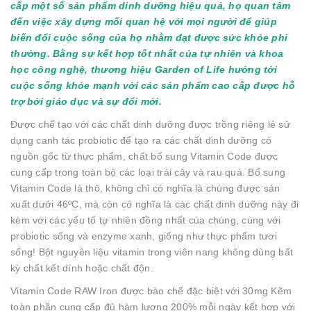
cấp một số sản phẩm dinh dưỡng hiệu quả, họ quan tâm
đến việc xây dựng mối quan hệ với mọi người để giúp
biến đổi cuộc sống của họ nhằm đạt được sức khỏe phi
thường. Bằng sự kết hợp tốt nhất của tự nhiên và khoa
học công nghệ, thương hiệu Garden of Life hướng tới
cuộc sống khỏe mạnh với các sản phẩm cao cấp được hỗ
trợ bởi giáo dục và sự đổi mới.
Được chế tạo với các chất dinh dưỡng được trồng riêng lẻ sử
dụng canh tác probiotic để tạo ra các chất dinh dưỡng có
nguồn gốc từ thực phẩm, chất bổ sung Vitamin Code được
cung cấp trong toàn bộ các loại trái cây và rau quả. Bổ sung
Vitamin Code là thô, không chỉ có nghĩa là chúng được sản
xuất dưới 46ºC, mà còn có nghĩa là các chất dinh dưỡng này đi
kèm với các yếu tố tự nhiên đồng nhất của chúng, cùng với
probiotic sống và enzyme xanh, giống như thực phẩm tươi
sống! Bột nguyên liệu vitamin trong viên nang không dùng bất
kỳ chất kết dính hoặc chất độn.
Vitamin Code RAW Iron được bào chế đặc biệt với 30mg Kẽm
toàn phần cung cấp đủ hàm lượng 200% mỗi ngày kết hợp với