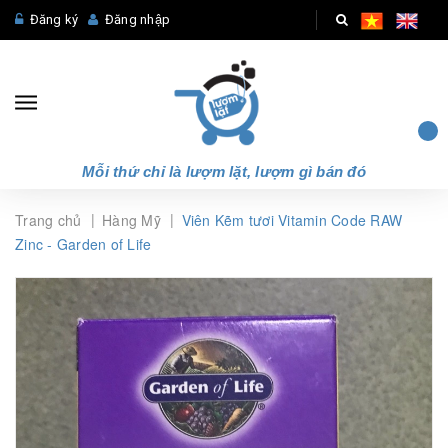
Đăng ký
Đăng nhập
Mỗi thứ chỉ là lượm lặt, lượm gì bán đó
|
|
Trang chủ
Hàng Mỹ
Viên Kẽm tươi Vitamin Code RAW
Zinc - Garden of Life