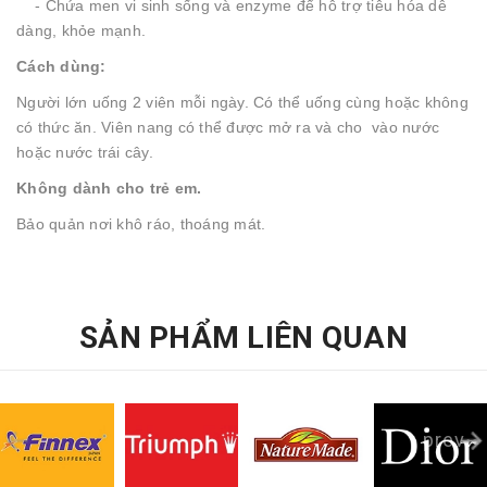
- Chứa men vi sinh sống và enzyme để hỗ trợ tiêu hóa dễ
dàng, khỏe mạnh.
Cách dùng:
Người lớn uống 2 viên mỗi ngày. Có thể uống cùng hoặc không
có thức ăn. Viên nang có thể được mở ra và cho vào nước
hoặc nước trái cây.
Không dành cho trẻ em.
Bảo quản nơi khô ráo, thoáng mát.
SẢN PHẨM LIÊN QUAN
prev