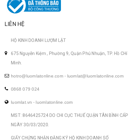
LIÊN HỆ
HỘ KINH DOANH LƯỢM LẶT
675 Nguyễn Kiệm , Phường 9, Quận Phú Nhuận, TP. Hồ CHí
Minh.
hotro@luomlatonline.com
-
luomlat@luomlatonline.com
0868 079 024
luomlat.vn
-
luomlatonline.com
MST: 8646425724 DO CHI CỤC THUẾ QUẬN TÂN BÌNH CẤP
NGÀY 30/03/2020.
GIẤY CHỨNG NHẬN ĐĂNG KÝ HỘ KINH DOANH SỐ