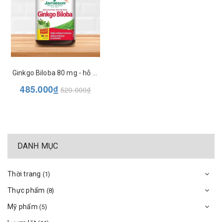
Ginkgo Biloba 80 mg - hỗ trợ tăng cường trí nhớ - Jamieson - 90 viên
485.000₫
520.000₫
DANH MỤC
Thời trang
(1)
Thực phẩm
(8)
Mỹ phẩm
(5)