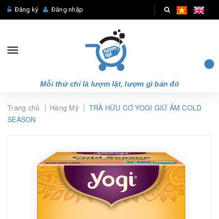
Đăng ký
Đăng nhập
Mỗi thứ chỉ là lượm lặt, lượm gì bán đó
|
|
Trang chủ
Hàng Mỹ
TRÀ HỮU CƠ YOGI GIỮ ẤM COLD
SEASON