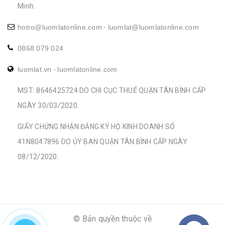
Minh.
hotro@luomlatonline.com
-
luomlat@luomlatonline.com
0868 079 024
luomlat.vn
-
luomlatonline.com
MST: 8646425724 DO CHI CỤC THUẾ QUẬN TÂN BÌNH CẤP
NGÀY 30/03/2020.
GIẤY CHỨNG NHẬN ĐĂNG KÝ HỘ KINH DOANH SỐ
41N8047896 DO ỦY BAN QUẬN TÂN BÌNH CẤP NGÀY
08/12/2020.
© Bản quyền thuộc về