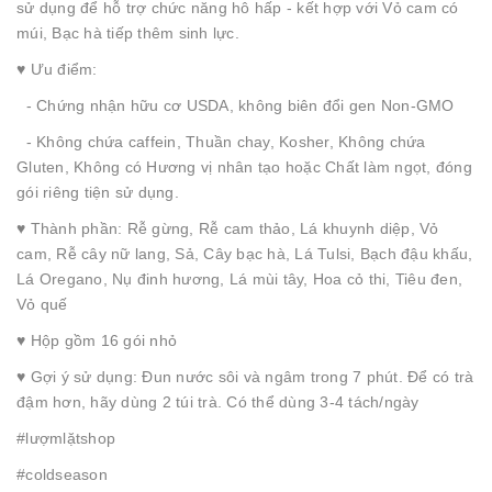
sử dụng để hỗ trợ chức năng hô hấp - kết hợp với Vỏ cam có
múi, Bạc hà tiếp thêm sinh lực.
♥️ Ưu điểm:
- Chứng nhận hữu cơ USDA, không biên đổi gen Non-GMO
- Không chứa caffein, Thuần chay, Kosher, Không chứa
Gluten, Không có Hương vị nhân tạo hoặc Chất làm ngọt, đóng
gói riêng tiện sử dụng.
♥️ Thành phần: Rễ gừng, Rễ cam thảo, Lá khuynh diệp, Vỏ
cam, Rễ cây nữ lang, Sả, Cây bạc hà, Lá Tulsi, Bạch đậu khấu,
Lá Oregano, Nụ đinh hương, Lá mùi tây, Hoa cỏ thi, Tiêu đen,
Vỏ quế
♥️ Hộp gồm 16 gói nhỏ
♥️ Gợi ý sử dụng: Đun nước sôi và ngâm trong 7 phút. Để có trà
đậm hơn, hãy dùng 2 túi trà. Có thể dùng 3-4 tách/ngày
#lượmlặtshop
#coldseason