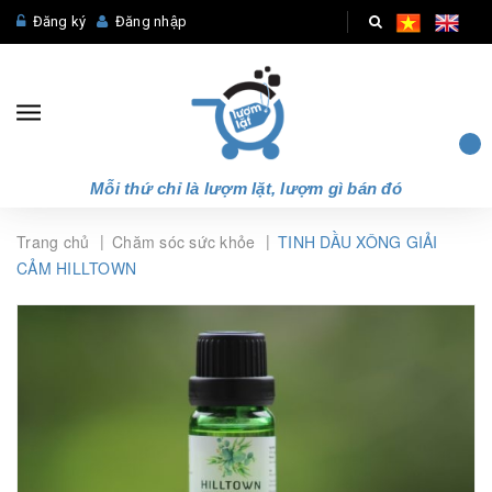
Đăng ký
Đăng nhập
Mỗi thứ chỉ là lượm lặt, lượm gì bán đó
|
|
Trang chủ
Chăm sóc sức khỏe
TINH DẦU XÔNG GIẢI
CẢM HILLTOWN