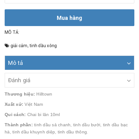
Mua hàng
MÔ TẢ:
giải cảm
,
tinh dầu xông
Mô tả
Đánh giá
Thương hiệu:
Hilltown
Xuất xứ:
Việt Nam
Qui cách:
Chai bi lăn 10ml
Thành phần:
tinh dầu sả chanh, tinh dầu bưởi, tinh dầu bạc
hà, tinh dầu khuynh diệp, tinh dầu thông.