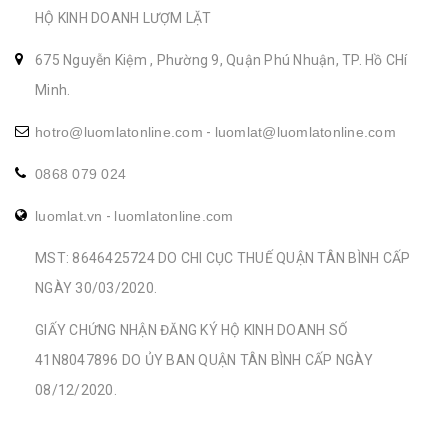
HỘ KINH DOANH LƯỢM LẶT
675 Nguyễn Kiệm , Phường 9, Quận Phú Nhuận, TP. Hồ CHí
Minh.
hotro@luomlatonline.com
-
luomlat@luomlatonline.com
0868 079 024
luomlat.vn
-
luomlatonline.com
MST: 8646425724 DO CHI CỤC THUẾ QUẬN TÂN BÌNH CẤP
NGÀY 30/03/2020.
GIẤY CHỨNG NHẬN ĐĂNG KÝ HỘ KINH DOANH SỐ
41N8047896 DO ỦY BAN QUẬN TÂN BÌNH CẤP NGÀY
08/12/2020.