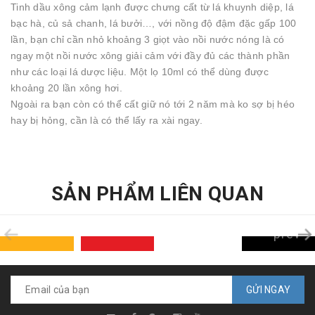
Tinh dầu xông cảm lạnh được chưng cất từ lá khuynh diệp, lá
bạc hà, củ sả chanh, lá bưởi…, với nồng độ đậm đặc gấp 100
lần, bạn chỉ cần nhỏ khoảng 3 giọt vào nồi nước nóng là có
ngay một nồi nước xông giải cảm với đầy đủ các thành phần
như các loại lá dược liệu. Một lọ 10ml có thể dùng được
khoảng 20 lần xông hơi.
Ngoài ra bạn còn có thể cất giữ nó tới 2 năm mà ko sợ bị héo
hay bị hỏng, cần là có thể lấy ra xài ngay.
SẢN PHẨM LIÊN QUAN
prev
GỬI NGAY