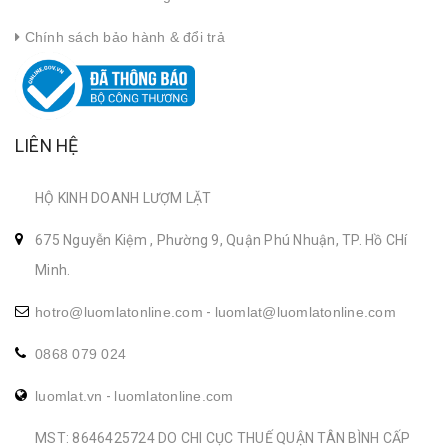
Chính sách bảo hành & đổi trả
LIÊN HỆ
HỘ KINH DOANH LƯỢM LẶT
675 Nguyễn Kiệm , Phường 9, Quận Phú Nhuận, TP. Hồ CHí
Minh.
hotro@luomlatonline.com
-
luomlat@luomlatonline.com
0868 079 024
luomlat.vn
-
luomlatonline.com
MST: 8646425724 DO CHI CỤC THUẾ QUẬN TÂN BÌNH CẤP