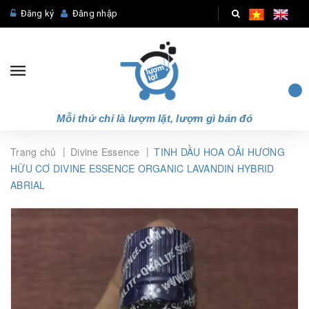
Đăng ký
Đăng nhập
Mỗi thứ chỉ là lượm lặt, lượm gì bán đó
|
|
Trang chủ
Divine Essence
TINH DẦU HOA OẢI HƯƠNG
HỮU CƠ DIVINE ESSENCE ORGANIC LAVANDIN HYBRID
ABRIAL