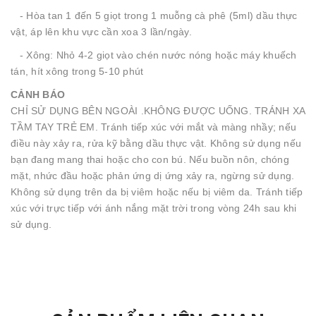
- Hòa tan 1 đến 5 giọt trong 1 muỗng cà phê (5ml) dầu thực
vật, áp lên khu vực cần xoa 3 lần/ngày.
- Xông: Nhỏ 4-2 giọt vào chén nước nóng hoặc máy khuếch
tán, hít xông trong 5-10 phút
CẢNH BÁO
CHỈ SỬ DỤNG BÊN NGOÀI .KHÔNG ĐƯỢC UỐNG. TRÁNH XA
TẦM TAY TRẺ EM. Tránh tiếp xúc với mắt và màng nhầy; nếu
điều này xảy ra, rửa kỹ bằng dầu thực vật. Không sử dụng nếu
bạn đang mang thai hoặc cho con bú. Nếu buồn nôn, chóng
mặt, nhức đầu hoặc phản ứng dị ứng xảy ra, ngừng sử dụng.
Không sử dụng trên da bị viêm hoặc nếu bị viêm da. Tránh tiếp
xúc với trực tiếp với ánh nắng mặt trời trong vòng 24h sau khi
sử dụng.