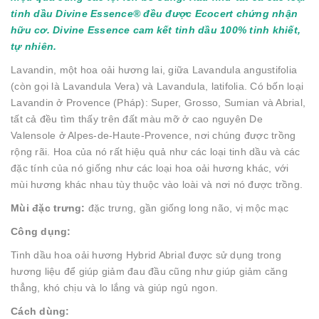
tinh dầu Divine Essence® đều được Ecocert chứng nhận
hữu cơ. Divi
ne Essence cam kết tinh dầu 100% tinh khiết,
tự nhiên.
Lavandin, một hoa oải hương lai, giữa Lavandula angustifolia
(còn gọi là Lavandula Vera) và Lavandula, latifolia. Có bốn loại
Lavandin ở Provence (Pháp): Super, Grosso, Sumian và Abrial,
tất cả đều tìm thấy trên đất màu mỡ ở cao nguyên De
Valensole ở Alpes-de-Haute-Provence, nơi chúng được trồng
rộng rãi. Hoa của nó rất hiệu quả như các loại tinh dầu và các
đặc tính của nó giống như các loại hoa oải hương khác, với
mùi hương khác nhau tùy thuộc vào loài và nơi nó được trồng.
Mùi đặc trưng:
đặc trưng, gần giống long não, vị mộc mạc
Công dụng:
Tinh dầu hoa oải hương Hybrid Abrial được sử dụng trong
hương liệu để giúp giảm đau đầu cũng như giúp giảm căng
thẳng, khó chịu và lo lắng và giúp ngủ ngon.
Cách dùng: