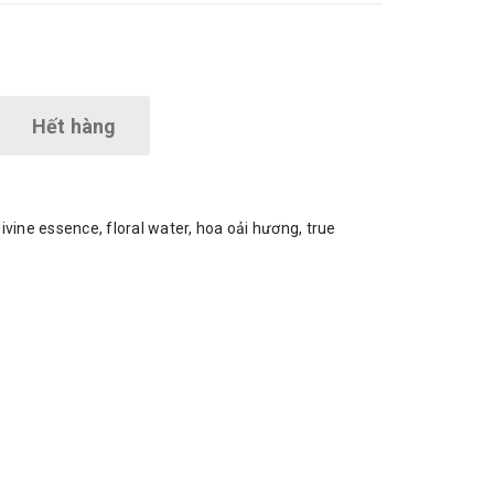
Hết hàng
divine essence
,
floral water
,
hoa oải hương
,
true