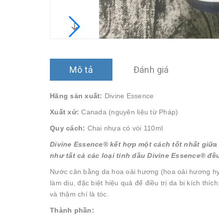
Mô tả
Đánh giá
Hãng sản xuất:
Divine Essence
Xuất xứ:
Canada (nguyên liệu từ Pháp)
Quy cách:
Chai nhựa có vòi 110ml
Divine Essence® kết hợp một cách tốt nhất giữa
như tất cả các loại tinh dầu Divine Essence® đ
Nước cân bằng da hoa oải hương (hoa oải hương hydr
làm dịu, đặc biệt hiệu quả để điều trị da bị kích th
và thậm chí là tóc.
Thành phần: