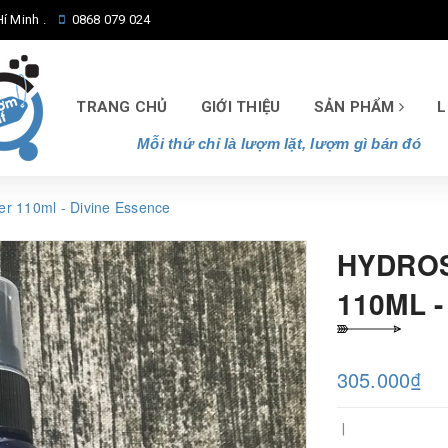
í Minh .
0868 079 024
TRANG CHỦ
GIỚI THIỆU
SẢN PHẨM
L
Mỗi thứ chỉ là lượm lặt, lượm gì bán đó
er 110ml - Divine Essence
HYDRO
110ML 
305.000₫
|