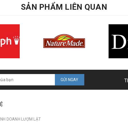
SẢN PHẨM LIÊN QUAN
prev
GỬI NGAY
T
HỆ
INH DOANH LƯỢM LẶT