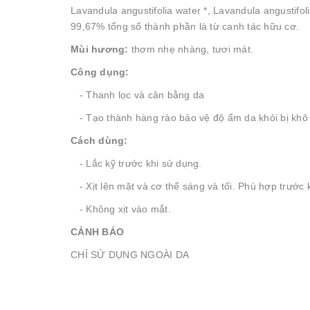
Lavandula angustifolia water *, Lavandula angustifol
99,67% tổng số thành phần là từ canh tác hữu cơ.
Mùi hương:
thơm nhẹ nhàng, tươi mát.
Công dụng:
- Thanh lọc và cân bằng da
- Tạo thành hàng rào bảo vệ độ ẩm da khỏi bị khô 
Cách dùng:
- Lắc kỹ trước khi sử dụng.
- Xịt lên mặt và cơ thể sáng và tối. Phù hợp trước k
- Không xịt vào mắt.
CẢNH BÁO
CHỈ SỬ DỤNG NGOÀI DA