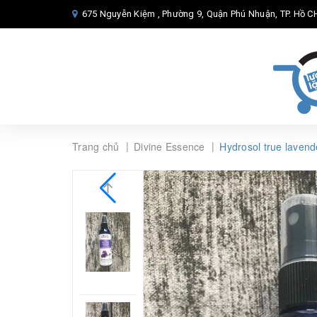
675 Nguyễn Kiệm , Phường 9, Quận Phú Nhuận, TP. Hồ CH
|
|
Trang chủ
Divine Essence
Hydrosol true lavend