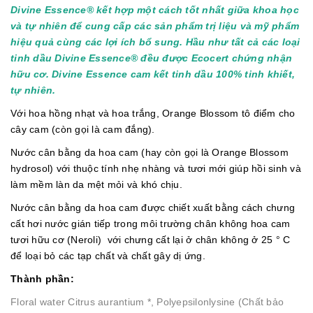
Divine Essence® kết hợp một cách tốt nhất giữa khoa học
và tự nhiên để cung cấp các sản phẩm trị liệu và mỹ phẩm
hiệu quả cùng các lợi ích bổ sung. Hầu như tất cả các loại
tinh dầu Divine Essence® đều được Ecocert chứng nhận
hữu cơ. Divi
ne Essence cam kết tinh dầu 100% tinh khiết,
tự nhiên.
Với hoa hồng nhạt và hoa trắng, Orange Blossom tô điểm cho
cây cam (còn gọi là cam đắng).
Nước cân bằng da hoa cam (hay còn gọi là Orange Blossom
hydrosol) với thuộc tính nhẹ nhàng và tươi mới giúp hồi sinh và
làm mềm làn da mệt mỏi và khó chịu.
Nước cân bằng da hoa cam được chiết xuất bằng cách chưng
cất hơi nước gián tiếp trong môi trường chân không hoa cam
tươi hữu cơ (Neroli) với chưng cất lại ở chân không ở 25 ° C
để loại bỏ các tạp chất và chất gây dị ứng.
Thành phần:
Floral water Citrus aurantium *, Polyepsilonlysine (Chất bảo