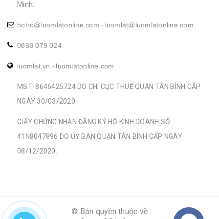
Minh.
hotro@luomlatonline.com
-
luomlat@luomlatonline.com
0868 079 024
luomlat.vn
-
luomlatonline.com
MST: 8646425724 DO CHI CỤC THUẾ QUẬN TÂN BÌNH CẤP
NGÀY 30/03/2020.
GIẤY CHỨNG NHẬN ĐĂNG KÝ HỘ KINH DOANH SỐ
41N8047896 DO ỦY BAN QUẬN TÂN BÌNH CẤP NGÀY
08/12/2020.
© Bản quyền thuộc về