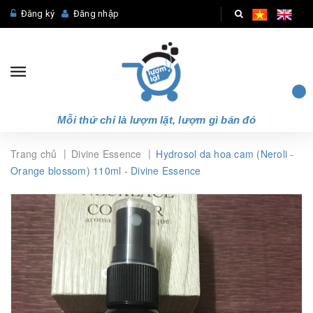
Đăng ký
Đăng nhập
Mỗi thứ chỉ là lượm lặt, lượm gì bán đó
|
|
Trang chủ
Divine Essence
Hydrosol da hoa cam (Neroli -
Orange blossom) 110ml - Divine Essence