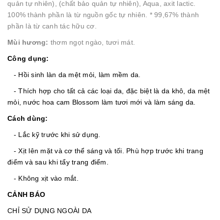
quản tự nhiên), (chất bảo quản tự nhiên), Aqua, axit lactic.
100% thành phần là từ nguồn gốc tự nhiên. * 99,67% thành
phần là từ canh tác hữu cơ.
Mùi hương:
thơm ngọt ngào, tươi mát.
Công dụng:
- Hồi sinh làn da mệt mỏi, làm mềm da.
- Thích hợp cho tất cả các loại da, đặc biệt là da khô, da mệt
mỏi, nước hoa cam Blossom làm tươi mới và làm sáng da.
Cách dùng:
- Lắc kỹ trước khi sử dụng.
- Xịt lên mặt và cơ thể sáng và tối. Phù hợp trước khi trang
điểm và sau khi tẩy trang điểm.
- Không xịt vào mắt.
CẢNH BÁO
CHỈ SỬ DỤNG NGOÀI DA