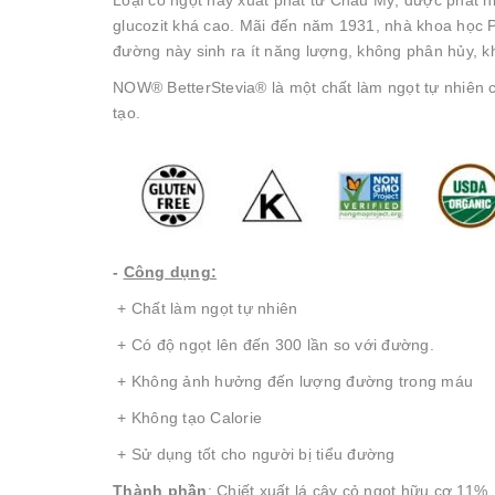
Loại cỏ ngọt này xuất phát từ Châu Mỹ, được phát h
glucozit khá cao. Mãi đến năm 1931, nhà khoa học Phá
đường này sinh ra ít năng lượng, không phân hủy, k
NOW® BetterStevia® là một chất làm ngọt tự nhiên 
tạo.
-
Công dụng:
+ Chất làm ngọt tự nhiên
+ Có độ ngọt lên đến 300 lần so với đường.
+ Không ảnh hưởng đến lượng đường trong máu
+ Không tạo Calorie
+ Sử dụng tốt cho người bị tiểu đường
Thành phần
: Chiết xuất lá cây cỏ ngọt hữu cơ 11%