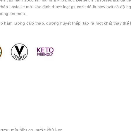
iện vào năm 1908 khi hai nhà khoa học Dieterich và Reseback đã tiế
p Lavieille mới xác định được loại glucozit đó là steviozit có độ n
hông lên men.
có hàm lượng calo thấp, đường huyết thấp, tạo ra một chất thay th
, rượu mía hữu cơ, nước khử i-on