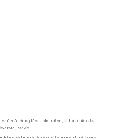
u phủ một dạng lông mịn, trắng; lá hình bầu dục,
hydrate, steviol …