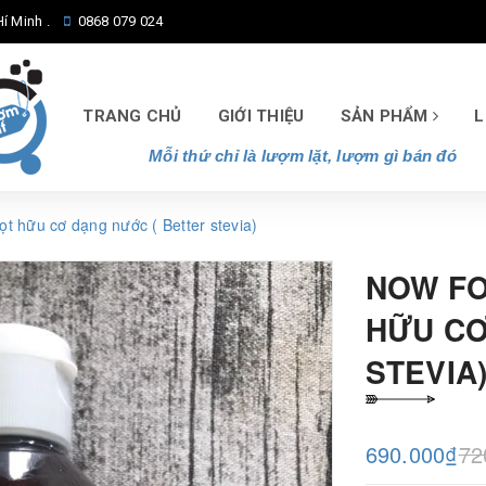
í Minh .
0868 079 024
TRANG CHỦ
GIỚI THIỆU
SẢN PHẨM
L
Mỗi thứ chỉ là lượm lặt, lượm gì bán đó
 hữu cơ dạng nước ( Better stevia)
NOW FO
HỮU CƠ
STEVIA
690.000₫
72