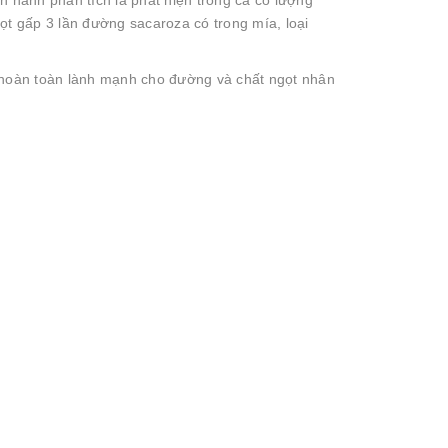
n hành phân tích là phát hiện trong câ có lượng
gọt gấp 3 lần đường sacaroza có trong mía, loại
ế hoàn toàn lành mạnh cho đường và chất ngọt nhân