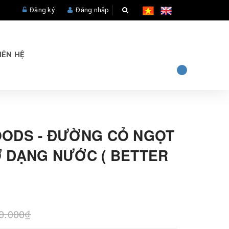
Đăng ký
Đăng nhập
IÊN HỆ
ODS - ĐƯỜNG CỎ NGỌT
 DẠNG NƯỚC ( BETTER
)
0.000₫