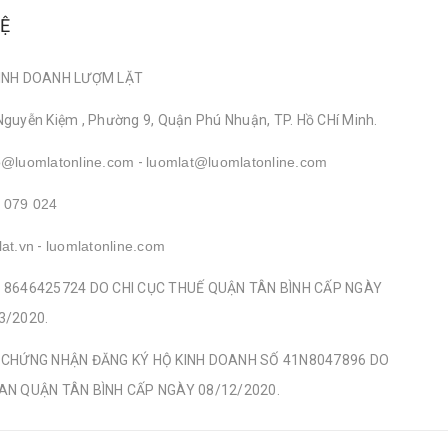
HỆ
INH DOANH LƯỢM LẶT
Nguyễn Kiệm , Phường 9, Quận Phú Nhuận, TP. Hồ CHí Minh.
o@luomlatonline.com
-
luomlat@luomlatonline.com
 079 024
lat.vn
-
luomlatonline.com
 8646425724 DO CHI CỤC THUẾ QUẬN TÂN BÌNH CẤP NGÀY
3/2020.
 CHỨNG NHẬN ĐĂNG KÝ HỘ KINH DOANH SỐ 41N8047896 DO
AN QUẬN TÂN BÌNH CẤP NGÀY 08/12/2020.