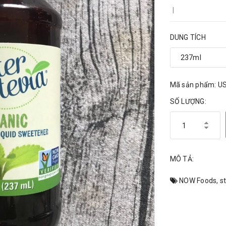
|
DUNG TÍCH
Mã sản phẩm: U
SỐ LƯỢNG:
MÔ TẢ:
NOW Foods
,
s