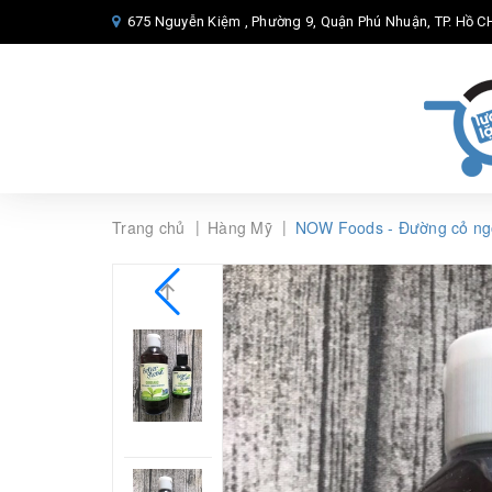
675 Nguyễn Kiệm , Phường 9, Quận Phú Nhuận, TP. Hồ CH
|
|
Trang chủ
Hàng Mỹ
NOW Foods - Đường cỏ ngọt