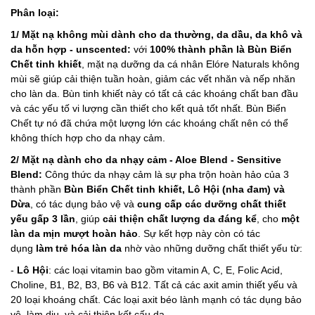
Phân loại:
1/ Mặt nạ
khôn
g mùi
dành cho da thường, da dầu, da khô và
da hỗn hợp -
unscented
:
với
100% thành phần là Bùn Biển
Chết tinh khiết
,
mặt nạ dưỡng da cá nhân Elóre Naturals không
mùi sẽ giúp cải thiện tuần hoàn, giảm các vết nhăn và nếp nhăn
cho làn da. Bùn tinh khiết này có tất cả các khoáng chất ban đầu
và các yếu tố vi lượng cần thiết cho kết quả tốt nhất. Bùn Biển
Chết tự nó đã chứa một lượng lớn các khoáng chất nên có thể
không thích hợp cho da nhạy cảm.
2/ Mặt nạ dành cho da nhạy cảm -
Aloe Blend - Sensitive
Blend:
Công thức da nhạy cảm là sự pha trộn hoàn hảo của 3
thành phần
Bùn Biển Chết tinh khiết, Lô Hội (nha đam) và
Dừa
, có tác dụng bảo vệ và
cung cấp các dưỡng chất thiết
yếu gấp 3 lần
, giúp
cải thiện chất lượng da đáng kể
, cho
một
làn da mịn mượt hoàn hảo
. Sự kết hợp này còn có tác
dụng
làm trẻ hóa làn da
nhờ vào những dưỡng chất thiết yếu từ:
-
Lô Hội
: các loại vitamin bao gồm vitamin A, C, E, Folic Acid,
Choline, B1, B2, B3, B6 và B12. Tất cả các axit amin thiết yếu và
20 loại khoáng chất. Các loại axit béo lành mạnh có tác dụng bảo
vệ, làm dịu, và cải thiện kết cấu da.