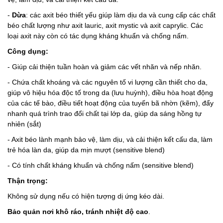
-
Dừa
: các axit béo thiết yếu giúp làm dịu da và cung cấp các chất
béo chất lượng như axit lauric, axit mystic và axit caprylic. Các
loại axit này còn có tác dụng kháng khuẩn và chống nấm.
Công dụng:
- Giúp cải thiện tuần hoàn và giảm các vết nhăn và nếp nhăn.
- Chứa chất khoáng và các nguyên tố vi lượng cần thiết cho da,
giúp vô hiệu hóa độc tố trong da (lưu huỳnh), điều hòa hoạt động
của các tế bào, điều tiết hoạt động của tuyến bã nhờn (kẽm), đẩy
nhanh quá trình trao đổi chất tại lớp da, giúp da sáng hồng tự
nhiên (sắt)
- Axit béo lành mạnh bảo vệ, làm dịu, và cải thiện kết cấu da, làm
trẻ hóa làn da, giúp da mịn mượt (sensitive blend)
- Có tính chất kháng khuẩn và chống nấm (sensitive blend)
Thận trọng:
Không sử dụng nếu có hiện tượng dị ứng kéo dài.
Bảo quản nơi khô ráo, tránh nhiệt độ cao
.