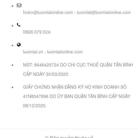
-
hotro@luomlatonline.com
luomlat@luomlatonline.com
0868 079 024
-
luomlat.vn
luomlatonline.com
MST: 8646425724 DO CHI CỤC THUẾ QUẬN TÂN BÌNH
CẤP NGÀY 30/03/2020.
GIẤY CHỨNG NHẬN ĐĂNG KÝ HỘ KINH DOANH SỐ
41N8047896 DO ỦY BAN QUẬN TÂN BÌNH CẤP NGÀY
08/12/2020.
© Bản quyền thuộc về