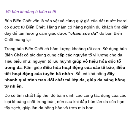
-------------
Về bùn khoáng ở biển chết:
Bùn Biển Chết vốn là sản vật vô cùng quý giá của đất nước Isarel
có được từ Biển Chết. Hàng năm có hàng nghìn du khách tìm đến
đây để tận hưởng cảm giác được
"
chăm sóc da
"
do bùn Biển
Chết mang lại.
Trong bùn Biển Chết có hàm lượng khoáng rất cao. Sử dụng bùn
Biển Chết có tác dụng cung cấp các nguyên tố vi lượng cho da.
Tiêu biểu như: nguyên tố lưu huỳnh
giúp vô hiệu hóa độc tố
trong da
. Kẽm giúp
điều hòa hoạt động của các tế bào
,
điều
tiết hoạt động của tuyến bã nhờn
. Sắt có khả năng
đẩy
nhanh quá trình trao đổi chất tại lớp da, giúp da sáng hồng
tự nhiên
.
Do có tính chất hấp thu, độ bám dính cao cùng tác dụng của các
loại khoáng chất trong bùn, nên sau khi đắp bùn làn da của bạn
tẩy sạch, giúp làn da hồng hào và trơn mịn hơn.