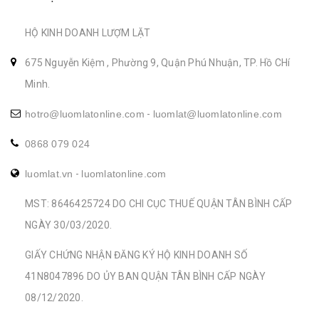
HỘ KINH DOANH LƯỢM LẶT
675 Nguyễn Kiệm , Phường 9, Quận Phú Nhuận, TP. Hồ CHí
Minh.
hotro@luomlatonline.com
-
luomlat@luomlatonline.com
0868 079 024
luomlat.vn
-
luomlatonline.com
MST: 8646425724 DO CHI CỤC THUẾ QUẬN TÂN BÌNH CẤP
NGÀY 30/03/2020.
GIẤY CHỨNG NHẬN ĐĂNG KÝ HỘ KINH DOANH SỐ
41N8047896 DO ỦY BAN QUẬN TÂN BÌNH CẤP NGÀY
08/12/2020.