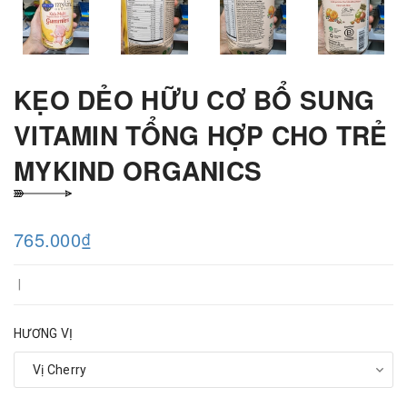
KẸO DẺO HỮU CƠ BỔ SUNG
VITAMIN TỔNG HỢP CHO TRẺ
MYKIND ORGANICS
765.000₫
|
HƯƠNG VỊ