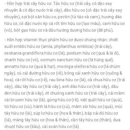
- Hỗn hợp trái cây hữu cơ: Táo hữu cơ (trái cây, cô đặc xay
nhuyễn & cô đặc nước trái cây), đào hữu cơ (cô đặc trái cây xay
nhuyễn), sợi bột sắn hữu cơ, pectin (từ táo và cam), hương đào
hữu cơ, cô đặc nước ép cà rốt tím hữu cơ (tạo màu), cam hữu cơ
(vỏ), bột gạo hữu cơ và dầu hướng dương hữu cơ (để phủ),
- Hỗn hợp vitamin thực phẩm hữu cơ được chứng nhận: chiết
xuất emblic hữu cơ (amla, phyllanthus emblica) (trái cây),
sesbania grandiflora hữu cơ (lá), psidium hữu cơ (quả & lá ổi),
chanh hữu cơ (vỏ), ocimum sanctum hữu cơ (lá húng quế),
annatto hữu cơ (quả & hạt), moringa oleifera hữu cơ (lá chùm
ngây), củ cải đường hữu cơ (rễ), bông cải xanh hữu cơ (cuống &
hoa), cà rốt hữu cơ (rễ), rau bina hữu cơ (lá), cà chua hữu cơ (trái
cây), dâu tây hữu cơ (trái cây), anh đào hữu cơ (trái cây), dâu
đen hữu cơ (trái cây), ớt chuông xanh hữu cơ (trái cây), cải mầm
cải bruxen hữu cơ (lá), gừng hữu cơ (rễ), việt quất hữu cơ (quả),
tỏi hữu cơ (củ), hành lá hữu cơ (củ), mâm xôi hữu cơ (quả), mùi
tây hữu cơ (lá), súp lơ hữu cơ (hoa & thân), bắp cải đỏ hữu cơ
(lá), măng tây hữu cơ (hoa & thân), cần tây hữu cơ (thân), dưa
chuột hữu cơ (bầu), cải xoăn hữu cơ (lá).