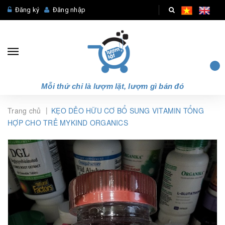
Đăng ký
Đăng nhập
Mỗi thứ chỉ là lượm lặt, lượm gì bán đó
|
Trang chủ
KẸO DẺO HỮU CƠ BỔ SUNG VITAMIN TỔNG
HỢP CHO TRẺ MYKIND ORGANICS