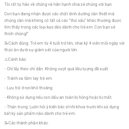
Tôi rất tự hào về chúng và hân hạnh chia sẻ chúng với bạn.
Con bạn đang nhận được các chất dinh dưỡng cần thiết mà
chúng cần mà không có tất cả các "thứ xấu" khác thường được
tìm thấy trong các loại kẹo dẻo dành cho trẻ em. Con bạn sẽ
thích chúng!”
📝Cách dùng: Trẻ em từ 4 tuổi trở lên, nhai kỹ 4 viên mỗi ngày với
thức ăn dưới sự giám sát của người lớn.
⚠️Cảnh báo:
- Chỉ lấy theo chỉ dẫn. Không vượt quá liều lượng đề xuất.
- Tránh xa tầm tay trẻ em.
- Lưu trữ ở nơi khô thoáng.
- Không sử dụng nếu con dấu an toàn bị hỏng hoặc bị mất.
- Thận trọng: Luôn hỏi ý kiến ​​bác sĩ nhi khoa trước khi sử dụng
bất kỳ sản phẩm nào dành cho trẻ em.
📝Các thành phần khác: