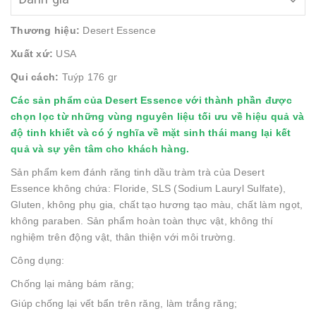
Thương hiệu:
Desert Essence
Xuất xứ:
USA
Qui cách:
Tuýp 176 gr
Các sản phẩm của Desert Essence với thành phần được
chọn lọc từ những vùng nguyên liệu tối ưu về hiệu quả và
độ tinh khiết và có ý nghĩa về mặt sinh thái mang lại kết
quả và sự yên tâm cho khách hàng.
Sản phẩm kem đánh răng tinh dầu tràm trà của Desert
Essence không chứa: Floride, SLS (Sodium Lauryl Sulfate),
Gluten, không phụ gia, chất tạo hương tạo màu, chất làm ngọt,
không paraben. Sản phẩm hoàn toàn thực vật, không thí
nghiệm trên động vật, thân thiện với môi trường.
Công dụng:
Chống lại mảng bám răng;
Giúp chống lại vết bẩn trên răng, làm trắng răng;