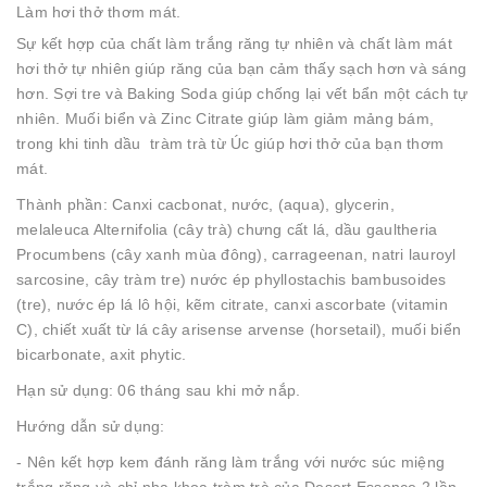
Làm hơi thở thơm mát.
Sự kết hợp của chất làm trắng răng tự nhiên và chất làm mát
hơi thở tự nhiên giúp răng của bạn cảm thấy sạch hơn và sáng
hơn. Sợi tre và Baking Soda giúp chống lại vết bẩn một cách tự
nhiên. Muối biển và Zinc Citrate giúp làm giảm mảng bám,
trong khi tinh dầu tràm trà từ Úc giúp hơi thở của bạn thơm
mát.
Thành phần: Canxi cacbonat, nước, (aqua), glycerin,
melaleuca Alternifolia (cây trà) chưng cất lá, dầu gaultheria
Procumbens (cây xanh mùa đông), carrageenan, natri lauroyl
sarcosine, cây tràm tre) nước ép phyllostachis bambusoides
(tre), nước ép lá lô hội, kẽm citrate, canxi ascorbate (vitamin
C), chiết xuất từ ​​lá cây arisense arvense (horsetail), muối biển
bicarbonate, axit phytic.
Hạn sử dụng: 06 tháng sau khi mở nắp.
Hướng dẫn sử dụng:
- Nên kết hợp kem đánh răng làm trắng với nước súc miệng
trắng răng và chỉ nha khoa tràm trà của Desert Essence 2 lần