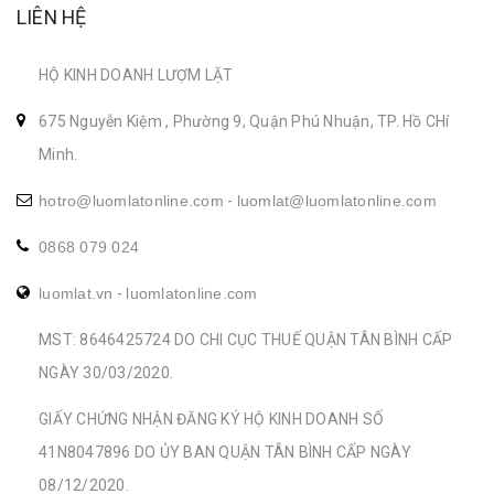
LIÊN HỆ
HỘ KINH DOANH LƯỢM LẶT
675 Nguyễn Kiệm , Phường 9, Quận Phú Nhuận, TP. Hồ CHí
Minh.
hotro@luomlatonline.com
-
luomlat@luomlatonline.com
0868 079 024
luomlat.vn
-
luomlatonline.com
MST: 8646425724 DO CHI CỤC THUẾ QUẬN TÂN BÌNH CẤP
NGÀY 30/03/2020.
GIẤY CHỨNG NHẬN ĐĂNG KÝ HỘ KINH DOANH SỐ
41N8047896 DO ỦY BAN QUẬN TÂN BÌNH CẤP NGÀY
08/12/2020.