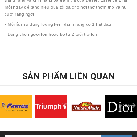
mỗi ngày để tăng hiệu quả tối đa cho hơi thở thơm tho và nụ
cười rạng ngời.
- Mỗi lần sử dụng lượng kem đánh răng cỡ 1 hạt đậu.
- Dùng cho người lớn hoặc bé từ 2 tuổi trở lên.
SẢN PHẨM LIÊN QUAN
prev