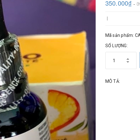
350.000₫
3
-
|
Mã sản phẩm: C
SỐ LƯỢNG:
MÔ TẢ: