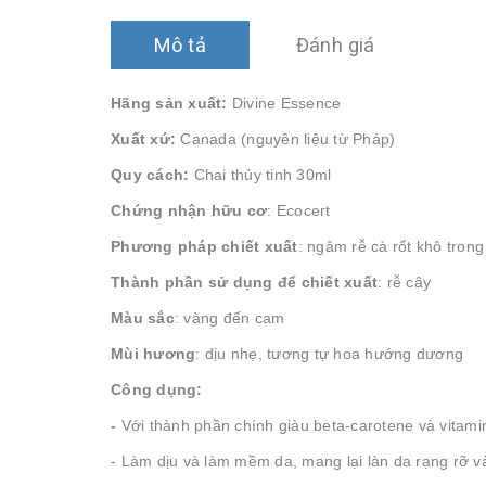
Mô tả
Đánh giá
Hãng sản xuất:
Divine Essence
Xuất xứ:
Canada (nguyên liệu từ Pháp)
Quy cách:
Chai thủy tinh 30ml
Chứng nhận hữu cơ
: Ecocert
Phương pháp chiết xuất
: ngâm rễ cà rốt khô tron
Thành phần sử dụng để chiết xuất
: rễ cây
Màu sắc
: vàng đến cam
Mùi hương
: dịu nhẹ, tương tự hoa hướng dương
Công dụng:
-
Với thành phần chính giàu beta-carotene và vit
- Làm dịu và làm mềm da, mang lại làn da rạng rỡ 