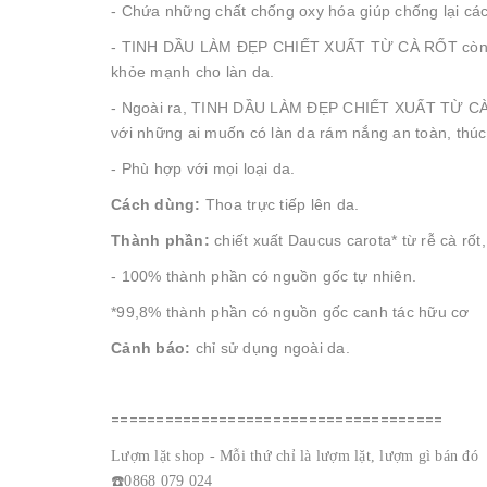
- Chứa những chất chống oxy hóa giúp chống lại các 
- TINH DẦU LÀM ĐẸP CHIẾT XUẤT TỪ CÀ RỐT còn có t
khỏe mạnh cho làn da.
- Ngoài ra, TINH DẦU LÀM ĐẸP CHIẾT XUẤT TỪ CÀ RỐT
với những ai muốn có làn da rám nắng an toàn, thúc 
- Phù hợp với mọi loại da.
Cách dùng:
Thoa trực tiếp lên da.
Thành phần:
chiết xuất Daucus carota* từ rễ cà rố
- 100% thành phần có nguồn gốc tự nhiên.
*99,8% thành phần có nguồn gốc canh tác hữu cơ
Cảnh báo:
chỉ sử dụng ngoài da.
=====================================
Lượm lặt shop - Mỗi thứ chỉ là lượm lặt, lượm gì bán đó
☎️0868 079 024