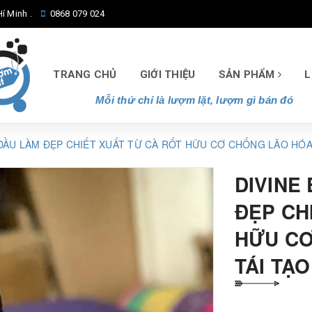
í Minh .
0868 079 024
TRANG CHỦ
GIỚI THIỆU
SẢN PHẨM
L
Mỗi thứ chỉ là lượm lặt, lượm gì bán đó
 DẦU LÀM ĐẸP CHIẾT XUẤT TỪ CÀ RỐT HỮU CƠ CHỐNG LÃO HÓA 
DIVINE
ĐẸP CH
HỮU CƠ
TÁI TẠO