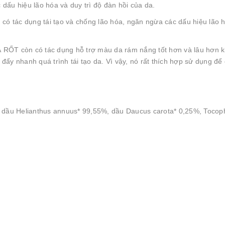
dấu hiệu lão hóa và duy trì độ đàn hồi của da.
ác dụng tái tạo và chống lão hóa, ngăn ngừa các dấu hiệu lão hó
 còn có tác dụng hỗ trợ màu da rám nắng tốt hơn và lâu hơn khi 
đẩy nhanh quá trình tái tạo da. Vì vậy, nó rất thích hợp sử dụng đ
t, dầu Helianthus annuus* 99,55%, dầu Daucus carota* 0,25%, Tocoph