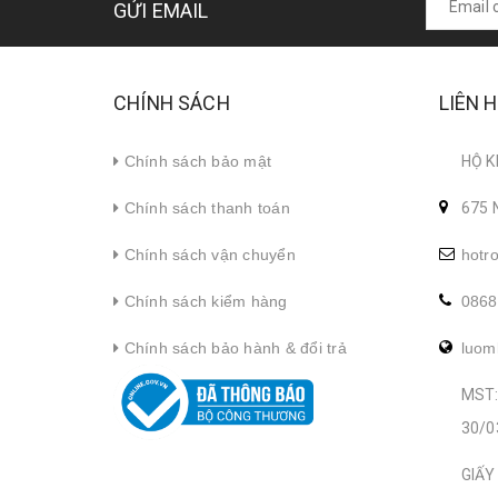
GỬI EMAIL
CHÍNH SÁCH
LIÊN 
Chính sách bảo mật
HỘ K
Chính sách thanh toán
675 
Chính sách vận chuyển
hotr
Chính sách kiểm hàng
0868
Chính sách bảo hành & đổi trả
luom
MST:
30/0
GIẤY