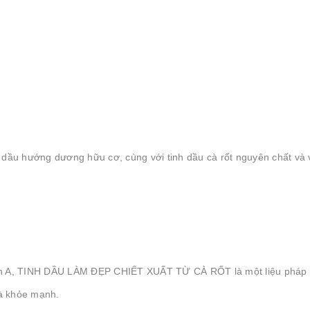
g dầu hướng dương hữu cơ, cùng với tinh dầu cà rốt nguyên chất và 
amin A, TINH DẦU LÀM ĐẸP CHIẾT XUẤT TỪ CÀ RỐT là một liệu pháp
và khỏe mạnh.