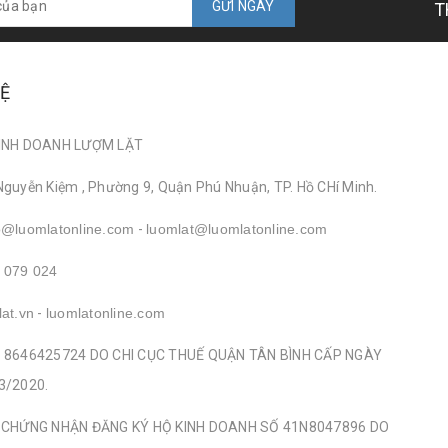
GỬI NGAY
T
HỆ
INH DOANH LƯỢM LẶT
Nguyễn Kiệm , Phường 9, Quận Phú Nhuận, TP. Hồ CHí Minh.
o@luomlatonline.com
-
luomlat@luomlatonline.com
 079 024
lat.vn
-
luomlatonline.com
 8646425724 DO CHI CỤC THUẾ QUẬN TÂN BÌNH CẤP NGÀY
3/2020.
 CHỨNG NHẬN ĐĂNG KÝ HỘ KINH DOANH SỐ 41N8047896 DO