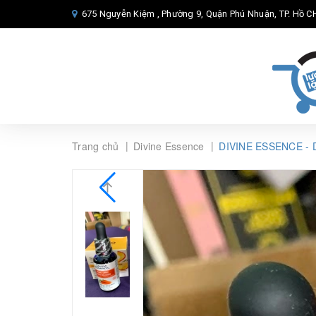
675 Nguyễn Kiệm , Phường 9, Quận Phú Nhuận, TP. Hồ CH
|
|
Trang chủ
Divine Essence
DIVINE ESSENCE -