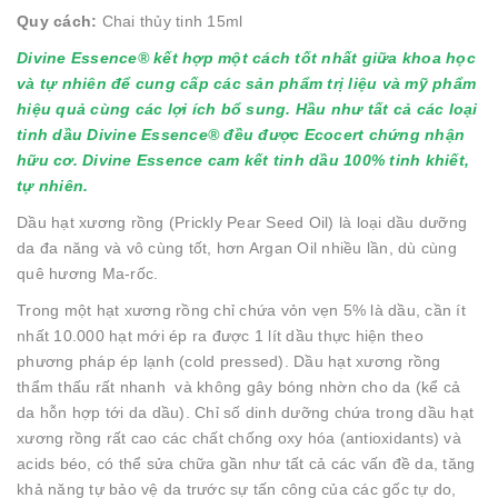
Quy cách:
Chai thủy tinh 15ml
Divine Essence® kết hợp một cách tốt nhất giữa khoa học
và tự nhiên để cung cấp các sản phẩm trị liệu và mỹ phẩm
hiệu quả cùng các lợi ích bổ sung. Hầu như tất cả các loại
tinh dầu Divine Essence® đều được Ecocert chứng nhận
hữu cơ. Divi
ne Essence cam kết tinh dầu 100% tinh khiết,
tự nhiên.
Dầu hạt xương rồng (Prickly Pear Seed Oil) là loại dầu dưỡng
da đa năng và vô cùng tốt, hơn Argan Oil nhiều lần, dù cùng
quê hương Ma-rốc.
Trong một hạt xương rồng chỉ chứa vỏn vẹn 5% là dầu, cần ít
nhất 10.000 hạt mới ép ra được 1 lít dầu thực hiện theo
phương pháp ép lạnh (cold pressed). Dầu hạt xương rồng
thẩm thấu rất nhanh và không gây bóng nhờn cho da (kể cả
da hỗn hợp tới da dầu). Chỉ số dinh dưỡng chứa trong dầu hạt
xương rồng rất cao các chất chống oxy hóa (antioxidants) và
acids béo, có thể sửa chữa gần như tất cả các vấn đề da, tăng
khả năng tự bảo vệ da trước sự tấn công của các gốc tự do,