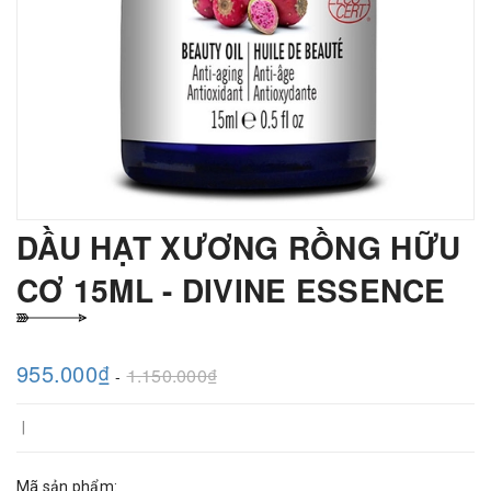
DẦU HẠT XƯƠNG RỒNG HỮU
CƠ 15ML - DIVINE ESSENCE
955.000₫
1.150.000₫
-
|
Mã sản phẩm: