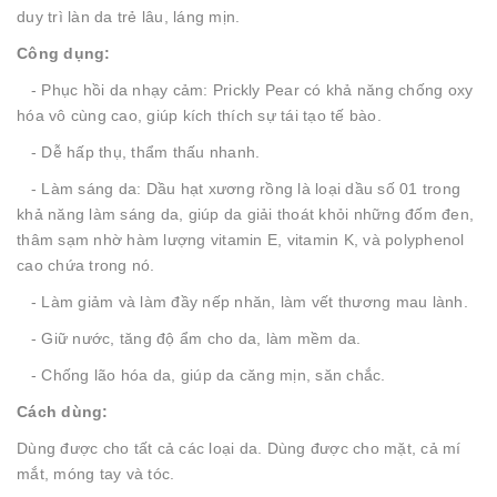
duy trì làn da trẻ lâu, láng mịn.
Công dụng:
- Phục hồi da nhạy cảm: Prickly Pear có khả năng chống oxy
hóa vô cùng cao, giúp kích thích sự tái tạo tế bào.
- Dễ hấp thụ, thẩm thấu nhanh.
- Làm sáng da: Dầu hạt xương rồng là loại dầu số 01 trong
khả năng làm sáng da, giúp da giải thoát khỏi những đốm đen,
thâm sạm nhờ hàm lượng vitamin E, vitamin K, và polyphenol
cao chứa trong nó.
- Làm giảm và làm đầy nếp nhăn, làm vết thương mau lành.
- Giữ nước, tăng độ ẩm cho da, làm mềm da.
- Chống lão hóa da, giúp da căng mịn, săn chắc.
Cách dùng:
Dùng được cho tất cả các loại da. Dùng được cho mặt, cả mí
mắt, móng tay và tóc.