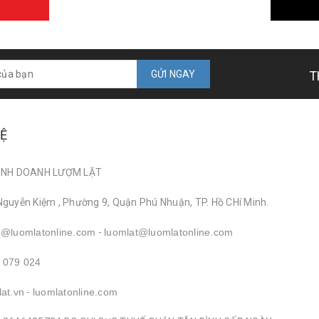
GỬI NGAY
T
HỆ
INH DOANH LƯỢM LẶT
Nguyễn Kiệm , Phường 9, Quận Phú Nhuận, TP. Hồ CHí Minh.
o@luomlatonline.com
-
luomlat@luomlatonline.com
 079 024
lat.vn
-
luomlatonline.com