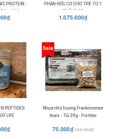
IC PROTEIN -
PHẦN HỮU CƠ CHO TRẺ TỪ 1
REAL 462G
TUỔI ELSE
000₫
1.075.000₫
Sale
EN PEPTIDES
Nhựa nhũ hương Frankincense
OF LIFE
tears - Túi 29g - Frontier
000₫
75.000₫
120.000₫