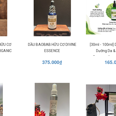
HỮU CƠ
DẦU BAOBAB HỮU CƠ DIVINE
[30ml - 100ml]
RGANIC
ESSENCE
Dưỡng Da & 
Essence Orga
375.000₫
165.
Beauty Oil - Ph
Chuyê