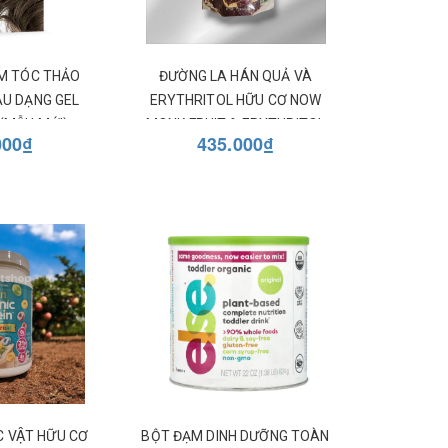
M TÓC THẢO
ĐƯỜNG LA HÁN QUẢ VÀ
U DẠNG GEL
ERYTHRITOL HỮU CƠ NOW
(MẪU MỚI)
MONK FRUIT & ERYTHRITOL
000₫
435.000₫
C VẬT HỮU CƠ
BỘT ĐẠM DINH DƯỠNG TOÀN