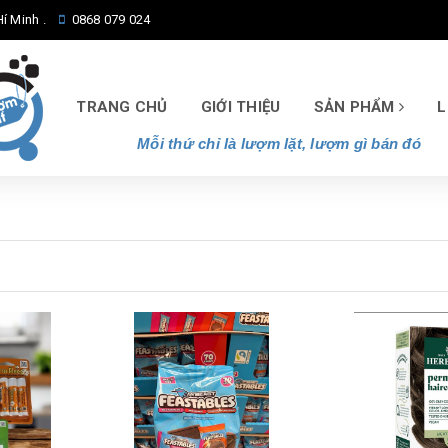
í Minh .
0868 079 024
TRANG CHỦ
GIỚI THIỆU
SẢN PHẨM
L
Mỗi thứ chỉ là lượm lặt, lượm gì bán đó