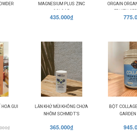
POWDER
MAGNESIUM PLUS ZINC
ORGAIN ORGAN
SOLGAR
FRUITY CE
435.000₫
775.
 HOA GUI
LĂN KHỬ MÙI KHÔNG CHỨA
BỘT COLLAG
NHÔM SCHMIDT'S
GARDEN 
365.000₫
945.
.000₫