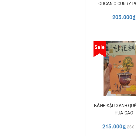
ORGANIC CURRY 
205.000₫
Sale
BÁNH ĐẬU XANH QUẾ
HUA GAO
215.000₫
260