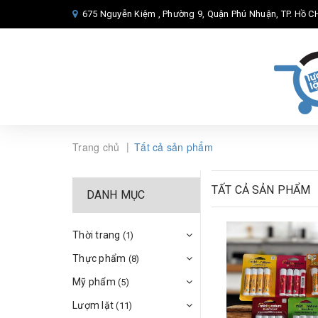
675 Nguyễn Kiệm , Phường 9, Quận Phú Nhuận, TP. Hồ CH
|
Trang chủ
Tất cả sản phẩm
TẤT CẢ SẢN PHẨM
DANH MỤC
Thời trang
(1)
Thực phẩm
(8)
Mỹ phẩm
(5)
Lượm lặt
(11)