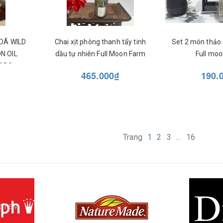
DÃ WILD
Chai xịt phòng thanh tẩy tinh
Set 2 món thảo
N OIL
dầu tự nhiên Full Moon Farm
Full mo
ORS
465.000₫
190.
Trang
1
2
3
...
16
prev