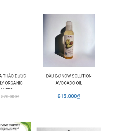
 VÀ THẢO DƯỢC
DẦU BƠ NOW SOLUTION
PLY ORGANIC
AVOCADO OIL
'N HERB
₫
615.000₫
270.000₫