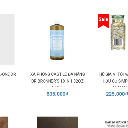
Sale
L-ONE DR
XÀ PHÒNG CASTILE ĐA NĂNG
HŨ GIA VỊ TỎI
DR BRONNER'S 18 IN 1 32OZ
HỮU CƠ SIM
(946ML)
GARLIC 
835.000₫
225.000