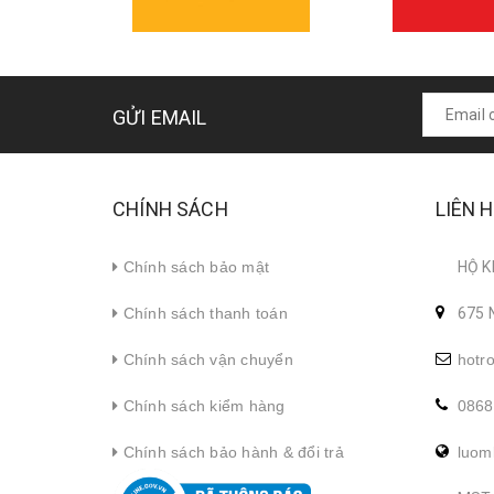
GỬI EMAIL
CHÍNH SÁCH
LIÊN 
Chính sách bảo mật
HỘ K
Chính sách thanh toán
675 
Chính sách vận chuyển
hotr
Chính sách kiểm hàng
0868
Chính sách bảo hành & đổi trả
luom