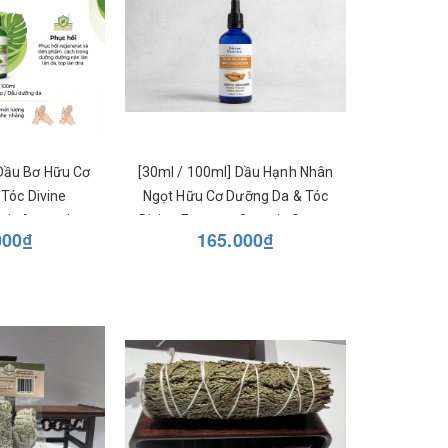
 Dầu Bơ Hữu Cơ
[30ml / 100ml] Dầu Hạnh Nhân
Tóc Divine
Ngọt Hữu Cơ Dưỡng Da & Tóc
nic Avocado
Divine Essence Organic Sweet
000₫
165.000₫
ục Hồi, Cấp Ẩm
Almond Beauty Oil - Làm Dịu,
n Sâu
Bảo Vệ Da