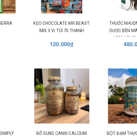
SIERRA
KẸO CHOCOLATE MR BEAST
THUỐC NHUỘ
MIX 3 VỊ TÚI 70 THANH
DƯỢC BỀN MÀ
HERBATINT 
120.000₫
480.
 SIMPLY
BỔ SUNG CANXI CALCIUM
BỘT ĐẠM THỰ